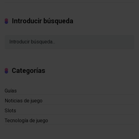
Introducir búsqueda
Categorías
Guías
Noticias de juego
Slots
Tecnología de juego