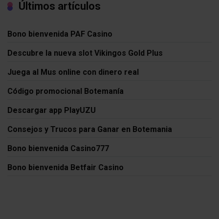
Últimos artículos
Bono bienvenida PAF Casino
Descubre la nueva slot Vikingos Gold Plus
Juega al Mus online con dinero real
Código promocional Botemanía
Descargar app PlayUZU
Consejos y Trucos para Ganar en Botemania
Bono bienvenida Casino777
Bono bienvenida Betfair Casino