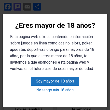
Facebook
Mastodon
Email
Compartir
¿Eres mayor de 18 años?
por
Fran Galvez
12/04/2021
Esta página web ofrece contenido e información
sobre juegos en línea como casino, slots, poker,
Más juegos
apuestas deportivas o bingo para mayores de 18
años, por lo que si eres menor de 18 años, te
invitamos a que abandones esta página web y
vuelvas en el futuro cuando seas mayor de edad.
Soy mayor de 18 años
No tengo aún 18 años
Hades Fever Boost
Tome of Madness
Gold Blitz Fortune
Bingo: El bingo más
Tower: análisis
tenebroso