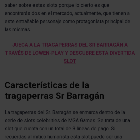
saber sobre estas slots porque lo cierto es que
encontrarás dos en el mercado, actualmente, que tienen a
este entrañable personaje como protagonista principal de
las mismas.
JUEGA A LA TRAGAPERRAS DEL SR BARRAGÁN A
TRAVÉS DE LOWEN-PLAY Y DESCUBRE ESTA DIVERTIDA
SLOT
Características de la
tragaperras Sr Barragán
La tragaperras del Sr. Barragán se enmarca dentro de la
serie de slots celebrities de MGA Games. Se trata de una
slot que cuenta con un total de 8 líneas de pago. Si
recuerdas al mítico humorista esta slot puede ser una