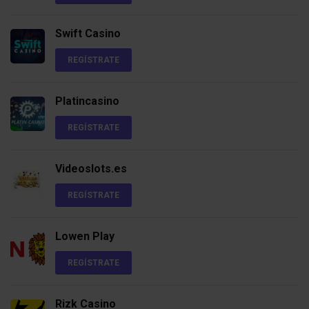
Swift Casino
REGÍSTRATE
Platincasino
REGÍSTRATE
Videoslots.es
REGÍSTRATE
Lowen Play
REGÍSTRATE
Rizk Casino