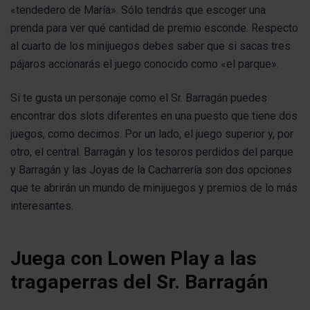
«tendedero de María». Sólo tendrás que escoger una
prenda para ver qué cantidad de premio esconde. Respecto
al cuarto de los minijuegos debes saber que si sacas tres
pájaros accionarás el juego conocido como «el parque».
Si te gusta un personaje como el Sr. Barragán puedes
encontrar dos slots diferentes en una puesto que tiene dos
juegos, como decimos. Por un lado, el juego superior y, por
otro, el central. Barragán y los tesoros perdidos del parque
y Barragán y las Joyas de la Cacharrería son dos opciones
que te abrirán un mundo de minijuegos y premios de lo más
interesantes.
Juega con Lowen Play a las
tragaperras del Sr. Barragán