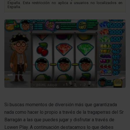
España. Esta restricción no aplica a usuarios no localizados en
España.
Si buscas momentos de diversión más que garantizada
nada como hacer lo propio a través de la tragaperras del Sr
Barragán a las que puedes jugar y disfrutar a través de
Lowen Play. A continuación destacamos lo que debes