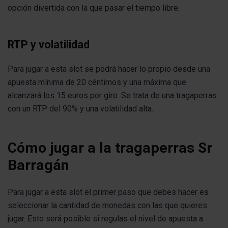
opción divertida con la que pasar el tiempo libre.
RTP y volatilidad
Para jugar a esta slot se podrá hacer lo propio desde una
apuesta mínima de 20 céntimos y una máxima que
alcanzará los 15 euros por giro. Se trata de una tragaperras
con un RTP del 90% y una volatilidad alta.
Cómo jugar a la tragaperras Sr
Barragán
Para jugar a esta slot el primer paso que debes hacer es
seleccionar la cantidad de monedas con las que quieres
jugar. Esto será posible si regulas el nivel de apuesta a