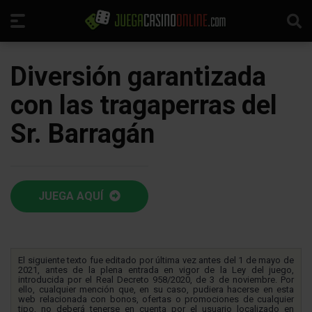
Diversión garantizada
con las tragaperras del
Sr. Barragán
JUEGA AQUÍ
El siguiente texto fue editado por última vez antes del 1 de mayo de
2021, antes de la plena entrada en vigor de la Ley del juego,
introducida por el Real Decreto 958/2020, de 3 de noviembre. Por
ello, cualquier mención que, en su caso, pudiera hacerse en esta
web relacionada con bonos, ofertas o promociones de cualquier
tipo, no deberá tenerse en cuenta por el usuario localizado en