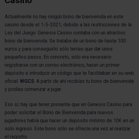
Casino
Actualmente no hay ningún bono de bienvenida en este
casino desde el 1-5-2021, debido a las restricciones de la
Ley del Juego. Genesis Casino contaba con un atractivo
bono de bienvenida. Se trataba de un bono de hasta 100
euros y para conseguirlo sólo tenías que dar unos
pequeños pasos. En concreto, sólo era necesario
registrarse con un correo electrónico, hacer un primer
depósito e introducir un código que te facilitaban en su web
oficial:
WGCS
. A partir de ahí recibías tu bono de bienvenida
y podías comenzar a jugar.
Eso sí, hay que tener presente que en Genesis Casino para
poder solicitar el Bono de Bienvenida para nuevos
jugadores había que hacer un depósito mínimo de 10€ en un
solo ingreso. Este bono sólo se ofrecía una vez al realizar
el registro.