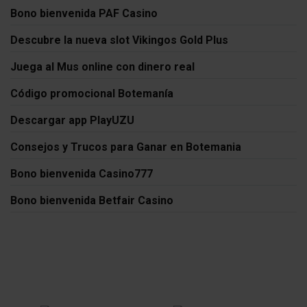
Bono bienvenida PAF Casino
Descubre la nueva slot Vikingos Gold Plus
Juega al Mus online con dinero real
Código promocional Botemanía
Descargar app PlayUZU
Consejos y Trucos para Ganar en Botemania
Bono bienvenida Casino777
Bono bienvenida Betfair Casino