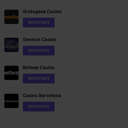
Gratogana Casino
REGÍSTRATE
Genesis Casino
REGÍSTRATE
Betway Casino
REGÍSTRATE
Casino Barcelona
REGÍSTRATE