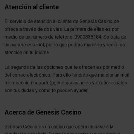
Atención al cliente
El servicio de atención al cliente de Genesis Casino se
ofrece a través de dos vías. La primera de ellas es por
medio de un número de teléfono: 0900838184. Se trata de
un número español, por lo que podrás marcarlo y recibirás
atención en tu idioma.
La segunda de las opciones que te ofrecen es por medio
del correo electrónico. Para ello tendrás que mandar un mail
a la dirección soporte@genesiscasino.es y explicar cuáles
son tus dudas y cómo te pueden ayudar.
Acerca de Genesis Casino
Genesis Casino es un casino que opera en base a la