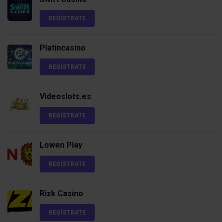
REGÍSTRATE
Platincasino
REGÍSTRATE
Videoslots.es
REGÍSTRATE
Lowen Play
REGÍSTRATE
Rizk Casino
REGÍSTRATE