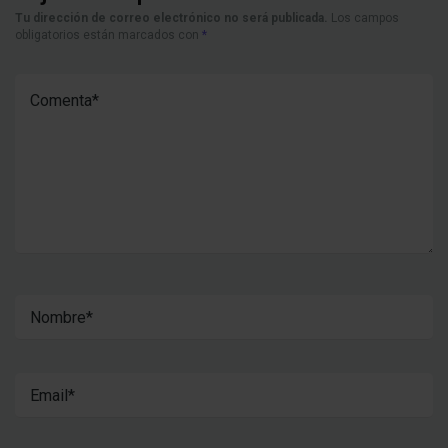
Tu dirección de correo electrónico no será publicada.
Los campos
obligatorios están marcados con
*