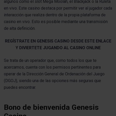
algunos como el slot Mega Moolah, el Blackjack o la Ruleta
en vivo. Este casino destaca por permitir ver al jugador cada
interacción que realiza dentro de la propia plataforma de
casino en vivo. Esto es posible mediante una transmisión
de alta definición.
REGÍSTRATE EN GENESIS CASINO DESDE ESTE ENLACE
Y DIVIERTETE JUGANDO AL CASINO ONLINE
Se trata de un operador que, como todos los que te
acercamos, cuenta con los permisos pertinentes para
operar de la Dirección General de Ordenación del Juego
(DGOJ), siendo una de las opciones más seguras que
puedes encontrar.
Bono de bienvenida Genesis