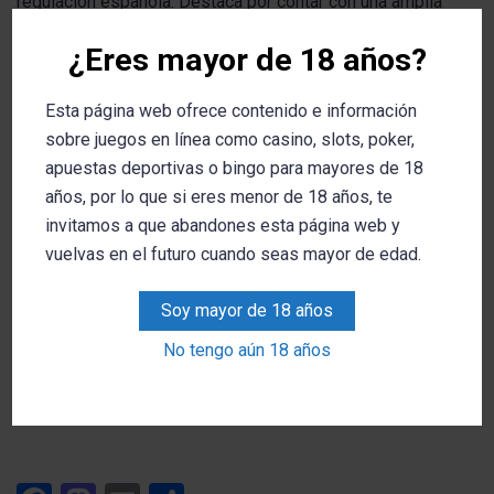
regulación española. Destaca por contar con una amplia
variedad de métodos de pago y juegos de los más
¿Eres mayor de 18 años?
destacados desarrolladores. Se trata de un casino que
cuenta con sede social en Malta.
Esta página web ofrece contenido e información
sobre juegos en línea como casino, slots, poker,
Conclusión
apuestas deportivas o bingo para mayores de 18
años, por lo que si eres menor de 18 años, te
Genesis Casino es un operador que opera en España de un
invitamos a que abandones esta página web y
modo completamente legal, conforme a la legislación
vuelvas en el futuro cuando seas mayor de edad.
vigente. Cuenta con una de las más amplias ofertas en
juegos y tragaperras del mercado, por lo que es una opción
Soy mayor de 18 años
a tener presente
.
No tengo aún 18 años
REGÍSTRATE EN GENESIS CASINO DESDE ESTE ENLACE
Y DIVIERTETE JUGANDO AL CASINO ONLINE