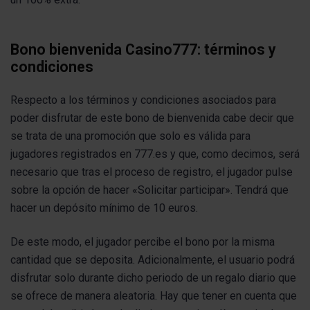
Bono bienvenida Casino777: términos y
condiciones
Respecto a los términos y condiciones asociados para
poder disfrutar de este bono de bienvenida cabe decir que
se trata de una promoción que solo es válida para
jugadores registrados en 777.es y que, como decimos, será
necesario que tras el proceso de registro, el jugador pulse
sobre la opción de hacer «Solicitar participar». Tendrá que
hacer un depósito mínimo de 10 euros.
De este modo, el jugador percibe el bono por la misma
cantidad que se deposita. Adicionalmente, el usuario podrá
disfrutar solo durante dicho periodo de un regalo diario que
se ofrece de manera aleatoria. Hay que tener en cuenta que