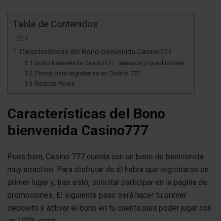
Tabla de Contenidos
Características del Bono bienvenida Casino777
Bono bienvenida Casino777: términos y condiciones
Pasos para registrarse en Casino 777
Related Posts
Características del Bono
bienvenida Casino777
Pues bien, Casino 777 cuenta con un bono de bienvenida
muy atractivo. Para disfrutar de él habrá que registrarse en
primer lugar y, tras esto, solicitar participar en la página de
promociones. El siguiente paso será hacer tu primer
deposito y activar el bono en tu cuenta para poder jugar con
un 100% extra.