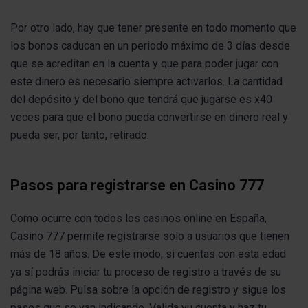
Por otro lado, hay que tener presente en todo momento que
los bonos caducan en un periodo máximo de 3 días desde
que se acreditan en la cuenta y que para poder jugar con
este dinero es necesario siempre activarlos. La cantidad
del depósito y del bono que tendrá que jugarse es x40
veces para que el bono pueda convertirse en dinero real y
pueda ser, por tanto, retirado.
Pasos para registrarse en Casino 777
Como ocurre con todos los casinos online en España,
Casino 777 permite registrarse solo a usuarios que tienen
más de 18 años. De este modo, si cuentas con esta edad
ya sí podrás iniciar tu proceso de registro a través de su
página web. Pulsa sobre la opción de registro y sigue los
pasos que se van indicando. Valida yu cuenta y haz tu