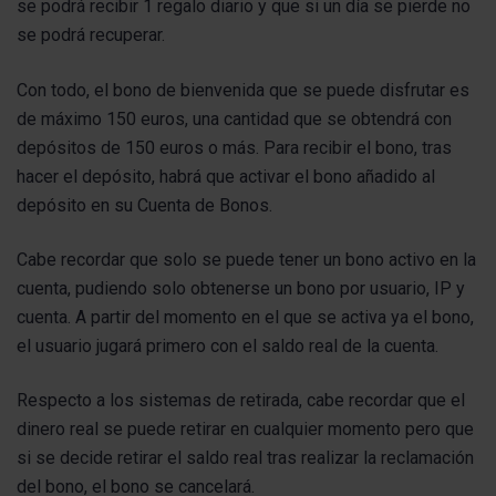
se podrá recibir 1 regalo diario y que si un día se pierde no
se podrá recuperar.
Con todo, el bono de bienvenida que se puede disfrutar es
de máximo 150 euros, una cantidad que se obtendrá con
depósitos de 150 euros o más. Para recibir el bono, tras
hacer el depósito, habrá que activar el bono añadido al
depósito en su Cuenta de Bonos.
Cabe recordar que solo se puede tener un bono activo en la
cuenta, pudiendo solo obtenerse un bono por usuario, IP y
cuenta. A partir del momento en el que se activa ya el bono,
el usuario jugará primero con el saldo real de la cuenta.
Respecto a los sistemas de retirada, cabe recordar que el
dinero real se puede retirar en cualquier momento pero que
si se decide retirar el saldo real tras realizar la reclamación
del bono, el bono se cancelará.