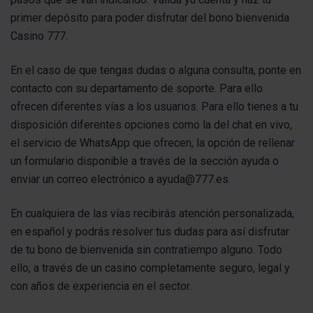
primer depósito para poder disfrutar del bono bienvenida
Casino 777.
En el caso de que tengas dudas o alguna consulta, ponte en
contacto con su departamento de soporte. Para ello
ofrecen diferentes vías a los usuarios. Para ello tienes a tu
disposición diferentes opciones como la del chat en vivo,
el servicio de WhatsApp que ofrecen, la opción de rellenar
un formulario disponible a través de la sección ayuda o
enviar un correo electrónico a ayuda@777.es.
En cualquiera de las vías recibirás atención personalizada,
en español y podrás resolver tus dudas para así disfrutar
de tu bono de bienvenida sin contratiempo alguno. Todo
ello, a través de un casino completamente seguro, legal y
con años de experiencia en el sector.