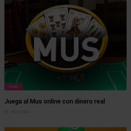
Guías
Juega al Mus online con dinero real
19/11/2024