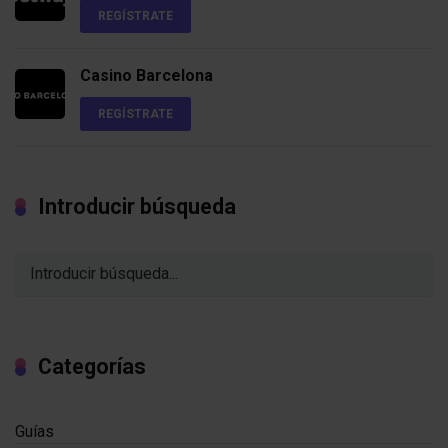
REGÍSTRATE
Casino Barcelona
REGÍSTRATE
Introducir búsqueda
Categorías
Guías