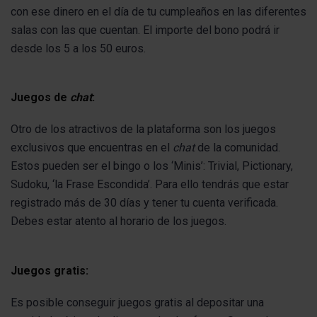
con ese dinero en el día de tu cumpleaños en las diferentes
salas con las que cuentan. El importe del bono podrá ir
desde los 5 a los 50 euros.
Juegos de
chat
:
Otro de los atractivos de la plataforma son los juegos
exclusivos que encuentras en el
chat
de la comunidad.
Estos pueden ser el bingo o los ‘Minis’: Trivial, Pictionary,
Sudoku, ‘la Frase Escondida’. Para ello tendrás que estar
registrado más de 30 días y tener tu cuenta verificada.
Debes estar atento al horario de los juegos.
Juegos gratis:
Es posible conseguir juegos gratis al depositar una