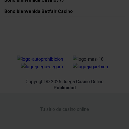
Bono bienvenida Casino777
Bono bienvenida Betfair Casino
Copyright © 2026 Juega Casino Online
Publicidad
Tu sitio de casino online