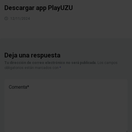
Descargar app PlayUZU
12/11/2024
Deja una respuesta
Tu dirección de correo electrónico no será publicada.
Los campos
obligatorios están marcados con
*