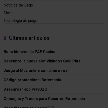
Noticias de juego
Slots
Tecnología de juego
Últimos artículos
Bono bienvenida PAF Casino
Descubre la nueva slot Vikingos Gold Plus
Juega al Mus online con dinero real
Código promocional Botemanía
Descargar app PlayUZU
Consejos y Trucos para Ganar en Botemania