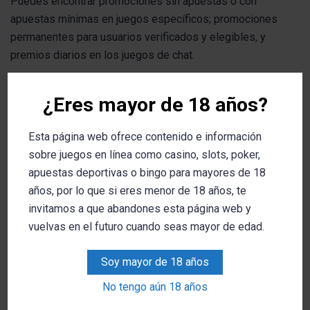
Puedes encontrar promociones sin apuestas o con
apuestas mínimas en juegos específicos; promociones
permanentes para usuarios verificados y elegibles, y
premios diarios en los juegos de chat.
Mantente atento también a las redes sociales, en las que
¿Eres mayor de 18 años?
puede aparecer algún código promocional Botemanía.
Esta página web ofrece contenido e información
sobre juegos en línea como casino, slots, poker,
Guía para aplicar un código
apuestas deportivas o bingo para mayores de 18
promocional en Botemania
años, por lo que si eres menor de 18 años, te
invitamos a que abandones esta página web y
Paso a paso para ingresar el código
vuelvas en el futuro cuando seas mayor de edad.
durante el depósito
Soy mayor de 18 años
Ingresar el código promocional a Botemanía es sencillo.
No tengo aún 18 años
Este proceso lo haces desde tu cuenta de usuario. Una vez
que hayas ingresado, vas a la sección de promociones y ahí