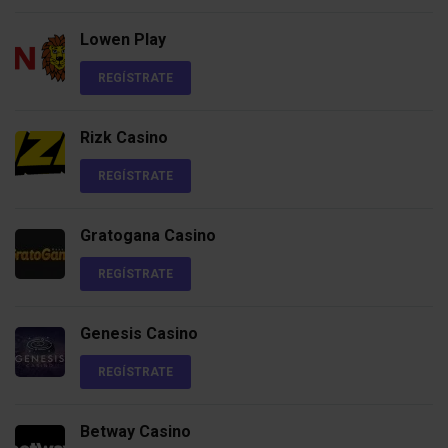
Lowen Play
REGÍSTRATE
Rizk Casino
REGÍSTRATE
Gratogana Casino
REGÍSTRATE
Genesis Casino
REGÍSTRATE
Betway Casino