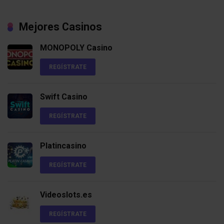
Mejores Casinos
MONOPOLY Casino
REGÍSTRATE
Swift Casino
REGÍSTRATE
Platincasino
REGÍSTRATE
Videoslots.es
REGÍSTRATE