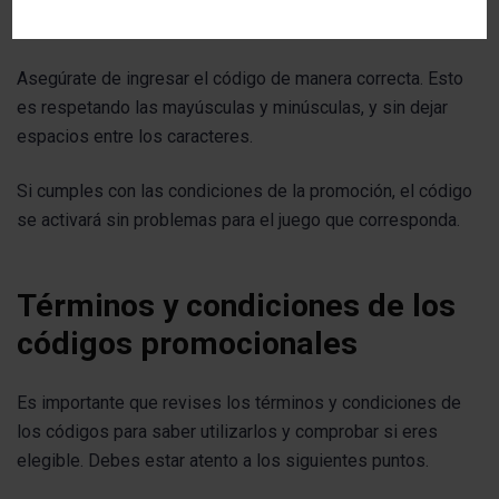
escribes el código.
Asegúrate de ingresar el código de manera correcta. Esto
es respetando las mayúsculas y minúsculas, y sin dejar
espacios entre los caracteres.
Si cumples con las condiciones de la promoción, el código
se activará sin problemas para el juego que corresponda.
Términos y condiciones de los
códigos promocionales
Es importante que revises los términos y condiciones de
los códigos para saber utilizarlos y comprobar si eres
elegible. Debes estar atento a los siguientes puntos.