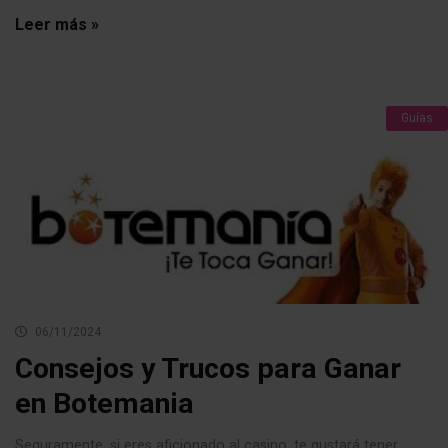
Leer más »
Guías
06/11/2024
Consejos y Trucos para Ganar
en Botemania
Seguramente, si eres aficionado al casino, te gustará tener