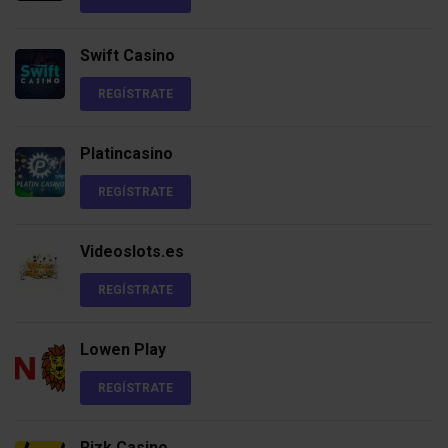
Swift Casino
REGÍSTRATE
Platincasino
REGÍSTRATE
Videoslots.es
REGÍSTRATE
Lowen Play
REGÍSTRATE
Rizk Casino