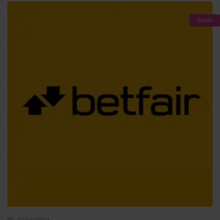
Guías