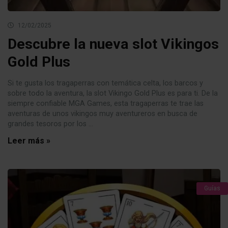
12/02/2025
Descubre la nueva slot Vikingos
Gold Plus
Si te gusta los tragaperras con temática celta, los barcos y
sobre todo la aventura, la slot Vikingo Gold Plus es para ti. De la
siempre confiable MGA Games, esta tragaperras te trae las
aventuras de unos vikingos muy aventureros en busca de
grandes tesoros por los ...
Leer más »
Guías