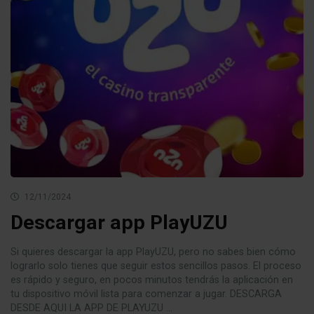
12/11/2024
Descargar app PlayUZU
Si quieres descargar la app PlayUZU, pero no sabes bien cómo
lograrlo solo tienes que seguir estos sencillos pasos. El proceso
es rápido y seguro, en pocos minutos tendrás la aplicación en
tu dispositivo móvil lista para comenzar a jugar. DESCARGA
DESDE AQUI LA APP DE PLAYUZU ...