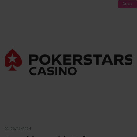
Guías
26/06/2024