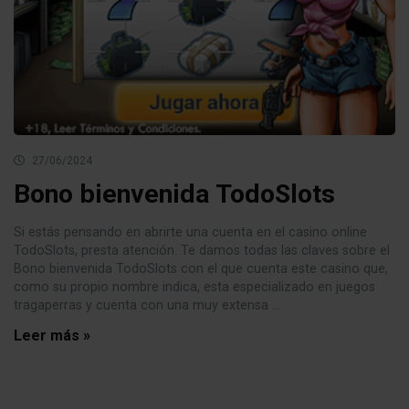
27/06/2024
Bono bienvenida TodoSlots
Si estás pensando en abrirte una cuenta en el casino online
TodoSlots, presta atención. Te damos todas las claves sobre el
Bono bienvenida TodoSlots con el que cuenta este casino que,
como su propio nombre indica, esta especializado en juegos
tragaperras y cuenta con una muy extensa ...
Leer más »