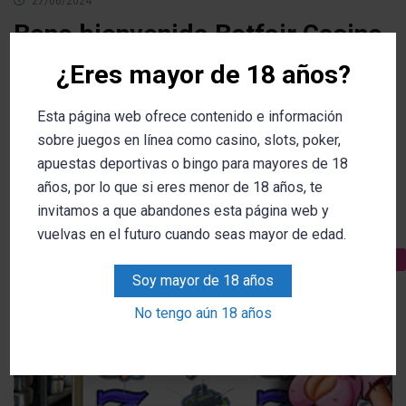
27/06/2024
Bono bienvenida Betfair Casino
¿Eres mayor de 18 años?
Betfair Casino es uno de los casinos online de mayor prestigio
en España. Si estás pensando en darte de alta, te acercamos
todo lo que debes saber sobre cómo disfrutar de su bono
Esta página web ofrece contenido e información
bienvenida Betfair Casino. ¡REGÍSTRATE Y DISFRUTA DEL BONO
sobre juegos en línea como casino, slots, poker,
BIENVENIDA BETFAIR CASINO! Bono bienvenida Betfair ...
apuestas deportivas o bingo para mayores de 18
Leer más »
años, por lo que si eres menor de 18 años, te
invitamos a que abandones esta página web y
vuelvas en el futuro cuando seas mayor de edad.
Guías
Soy mayor de 18 años
No tengo aún 18 años