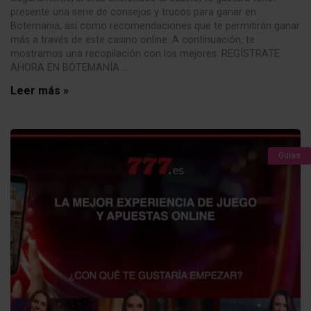
presente una serie de consejos y trucos para ganar en
Botemania; así como recomendaciones que te permitirán ganar
más a través de este casino online. A continuación, te
mostramos una recopilación con los mejores. REGÍSTRATE
AHORA EN BOTEMANÍA ...
Leer más »
Guías