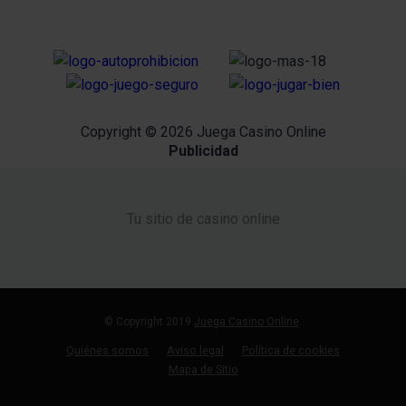
Copyright © 2026 Juega Casino Online
Publicidad
Tu sitio de casino online
© Copyright 2019
Juega Casino Online
.
Quiénes somos
Aviso legal
Política de cookies
Mapa de Sitio