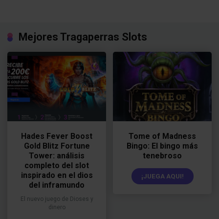
Mejores Tragaperras Slots
Hades Fever Boost
Tome of Madness
Gold Blitz Fortune
Bingo: El bingo más
Tower: análisis
tenebroso
completo del slot
inspirado en el dios
¡JUEGA AQUI!
del inframundo
El nuevo juego de Dioses y
dinero