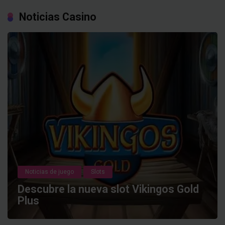
Noticias Casino
Noticias de juego
Slots
Descubre la nueva slot Vikingos Gold
Plus