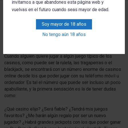
invitamos a que abandones esta página web y
Hollywoodbets
vuelvas en el futuro cuando seas mayor de edad.
Soy mayor de 18 años
Cómo elegir el mejor casino
No tengo aún 18 años
online
Cuando alguien quiere jugar a algún juego típico de los
casinos, como puede ser la ruleta, las tragaperras o el
blackjack, se encontrará con un número enorme de casinos
online desde los que poder jugar con su teléfomo móvil u
ordenador. Es tal el número que puede ser incluso un poco
apabullante, y la primera sensación es la de tener dudas
como:
¿Qué casino elijo? ¿Será fiable? ¿Tendrá mis juegos
favoritos? ¿Me harán algún regalo por ser un nuevo
jugador? ¿Habrá grandes jackpots con los que poder ganar