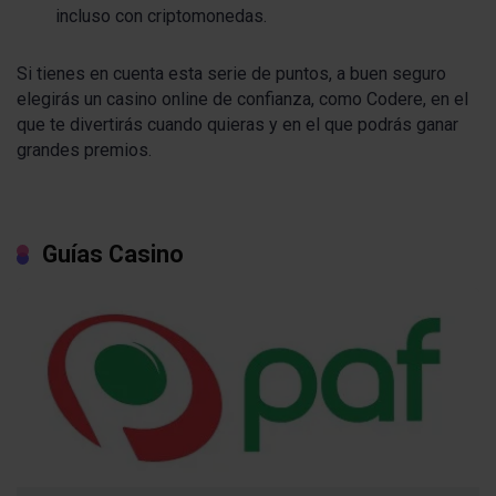
incluso con criptomonedas.
Si tienes en cuenta esta serie de puntos, a buen seguro
elegirás un casino online de confianza, como Codere, en el
que te divertirás cuando quieras y en el que podrás ganar
grandes premios.
Guías Casino