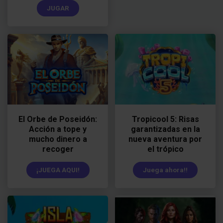
JUGAR
El Orbe de Poseidón:
Tropicool 5: Risas
Acción a tope y
garantizadas en la
mucho dinero a
nueva aventura por
recoger
el trópico
¡JUEGA AQUI!
Juega ahora!!