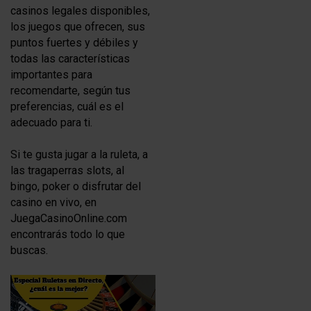
casinos legales disponibles,
los juegos que ofrecen, sus
puntos fuertes y débiles y
todas las características
importantes para
recomendarte, según tus
preferencias, cuál es el
adecuado para ti.
Si te gusta jugar a la ruleta, a
las tragaperras slots, al
bingo, poker o disfrutar del
casino en vivo, en
JuegaCasinoOnline.com
encontrarás todo lo que
buscas.