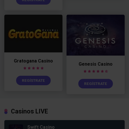
Gratogana Casino
Genesis Casino
REGÍSTRATE
REGÍSTRATE
Casinos LIVE
Swift Casino