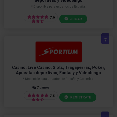
deportivas y Videobingo
* Disponible para usuarios de España.
7.6
JUGAR
7
Casino, Live Casino, Slots, Tragaperras, Poker,
Apuestas deportivas, Fantasy y Videobingo
* Disponible para usuarios de España y Colombia.
7
games
7.5
REGÍSTRATE