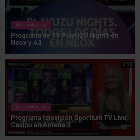
Noticias de juego
Programa de TV PlayUZU Nights en
Neox y A3
Noticias de juego
Programa televisión Sportium TV Live
Casino en Antena 3