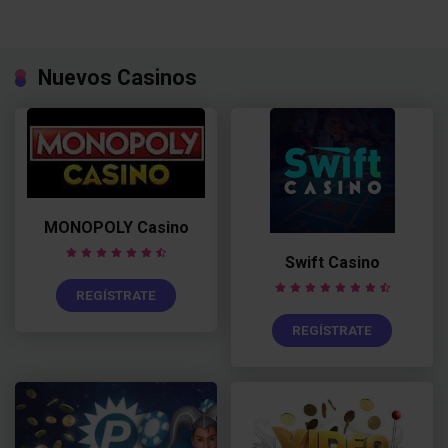
Nuevos Casinos
MONOPOLY Casino
Swift Casino
REGÍSTRATE
REGÍSTRATE