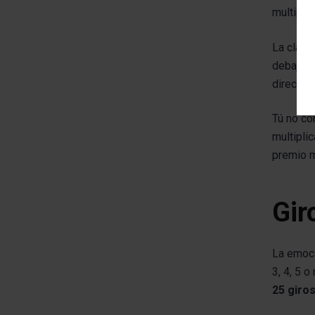
multipli
La clave
debajo d
directam
Tú no co
multipli
premio m
Gir
La emoci
3, 4, 5 
25 giros