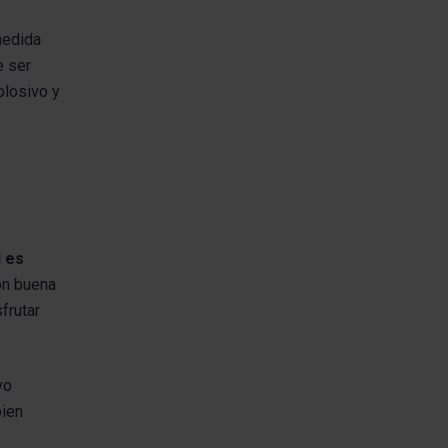
medida
e ser
plosivo y
d es
on buena
frutar
vo
bien