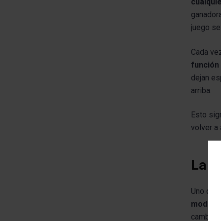
cualqui
ganadora
juego se
Cada vez
función
dejan es
arriba.
Esto sig
volver a
La f
Uno de l
modific
cambiar 