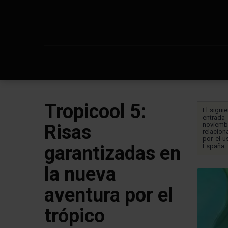
Tropicool 5:
El sigui
entrada
noviemb
Risas
relacion
por el u
garantizadas en
España.
la nueva
aventura por el
trópico