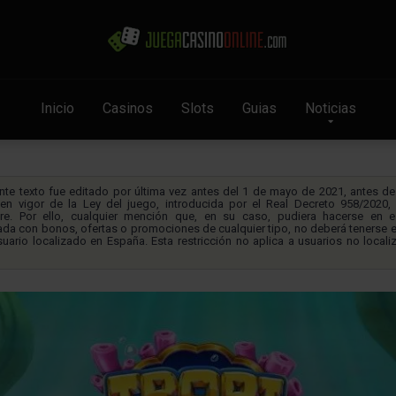
Inicio
Casinos
Slots
Guias
Noticias
ente texto fue editado por última vez antes del 1 de mayo de 2021, antes de
 en vigor de la Ley del juego, introducida por el Real Decreto 958/2020,
re. Por ello, cualquier mención que, en su caso, pudiera hacerse en 
ada con bonos, ofertas o promociones de cualquier tipo, no deberá tenerse 
suario localizado en España. Esta restricción no aplica a usuarios no local