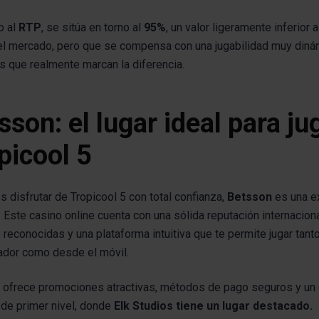
o al
RTP
, se sitúa en torno al
95%
, un valor ligeramente inferior a
l mercado, pero que se compensa con una jugabilidad muy diná
s que realmente marcan la diferencia.
sson: el lugar ideal para ju
picool 5
es disfrutar de Tropicool 5 con total confianza,
Betsson
es una e
. Este casino online cuenta con una sólida reputación internaciona
s reconocidas y una plataforma intuitiva que te permite jugar tan
ador como desde el móvil.
ofrece promociones atractivas, métodos de pago seguros y un 
 de primer nivel, donde
Elk Studios tiene un lugar destacado.