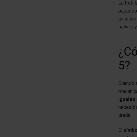
La fruti
pagados.
un tucán
salvaje y
¿Có
5?
Cuando e
mecánica
iguales
necesida
tirada.
El
símbo