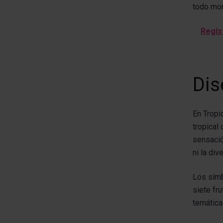
todo mo
Regís
Dis
En Tropic
tropical
sensació
ni la div
Los símb
siete fr
temática