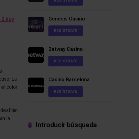
REGÍSTRATE
Genesis Casino
 5 hoy
REGÍSTRATE
Betway Casino
REGÍSTRATE
ya
tivo. La
Casino Barcelona
 el color
REGÍSTRATE
 desfilan
an la
Introducir búsqueda