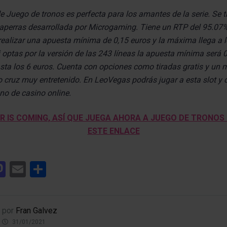
de Juego de tronos es perfecta para los amantes de la serie. Se t
aperras desarrollada por Microgaming. Tiene un RTP del 95.07
realizar una apuesta mínima de 0,15 euros y la máxima llega a l
i optas por la versión de las 243 líneas la apuesta mínima será 
sta los 6 euros. Cuenta con opciones como tiradas gratis y un 
o cruz muy entretenido. En LeoVegas podrás jugar a esta slot y d
no de casino online.
R IS COMING, ASÍ QUE JUEGA AHORA A JUEGO DE TRONOS
ESTE ENLACE
acebook
Mastodon
Email
Compartir
por
Fran Galvez
31/01/2021