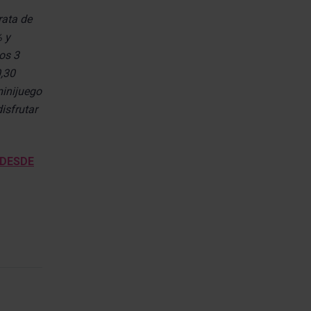
rata de
% y
os 3
0,30
minijuego
isfrutar
 DESDE