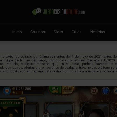
Inicio
Casinos
Slots
Guias
Noticias
ente texto fue editado por última vez antes del 1 de mayo de 2021, antes de
 en vigor de la Ley del juego, introducida por el Real Decreto 958/2020,
re. Por ello, cualquier mención que, en su caso, pudiera hacerse en 
ada con bonos, ofertas o promociones de cualquier tipo, no deberá tenerse 
suario localizado en España. Esta restricción no aplica a usuarios no local