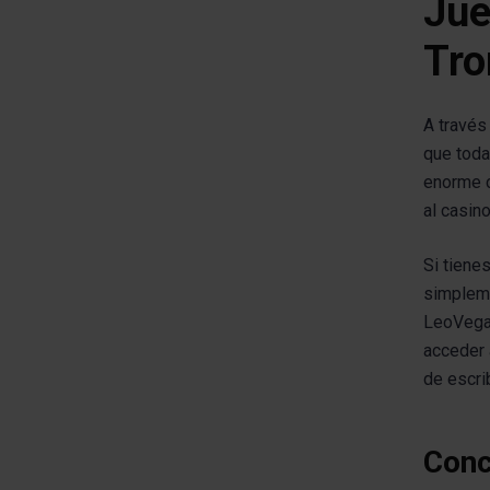
Jue
Tro
A travé
que toda
enorme c
al casino
Si tiene
simpleme
LeoVegas
acceder 
de escrib
Conc