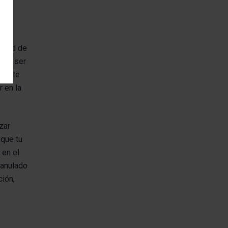
lidad de
odrá ser
e este
r en la
zar
 que tu
 en el
 anulado
ción,