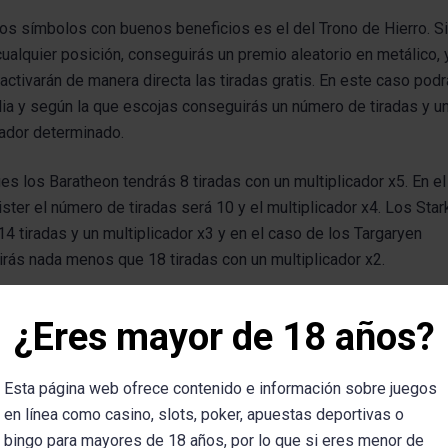
los símbolos con buenos beneficios es el del Trono de Hierro. Si
cualquier posición, conseguirás un premio aleatorio en metálico, 
 activarán de manera directa las tiradas gratis. En este caso podr
lia y según la que escojas conseguirás un número de tiradas y u
cador determinado.
es los Baratheon tendrás 8 tiradas con un multiplicador x5. En e
ister el número de tiradas será 10 y el multiplicador x4. Los Star
14 tiradas y un multiplicador x3 y en el caso de los Targaryen
rás nada menos que 18 tiradas con un multiplicador x2.
mento en el que ganes un premio podrás cobrarlo en ese instan
¿Eres mayor de 18 años?
ugando apostándolo a cara o cruz en Los Cuatro Reinos. Confor
o seguirás hacia adelante en tu recorrido hasta llegar el límite d
 El premio máximo que puedes lograr con esta slot temática de l
Esta página web ofrece contenido e información sobre juegos
serie es de 121.000 euros.
en línea como casino, slots, poker, apuestas deportivas o
bingo para mayores de 18 años, por lo que si eres menor de