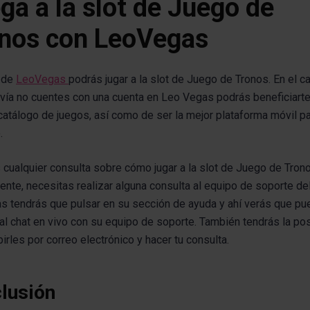
ga a la slot de Juego de
nos con LeoVegas
s de
LeoVegas
podrás jugar a la slot de Juego de Tronos. En el c
vía no cuentes con una cuenta en Leo Vegas podrás beneficiart
atálogo de juegos, así como de ser la mejor plataforma móvil pa
.
s cualquier consulta sobre cómo jugar a la slot de Juego de Trono
nte, necesitas realizar alguna consulta al equipo de soporte de
 tendrás que pulsar en su sección de ayuda y ahí verás que p
al chat en vivo con su equipo de soporte. También tendrás la pos
irles por correo electrónico y hacer tu consulta.
lusión