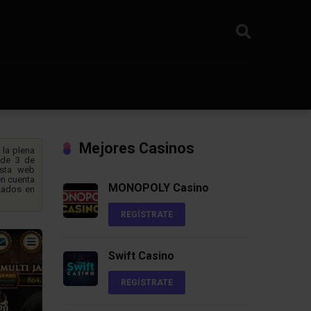
Mejores Casinos
 la plena
 de 3 de
esta web
en cuenta
MONOPOLY Casino
izados en
REGÍSTRATE
Swift Casino
REGÍSTRATE