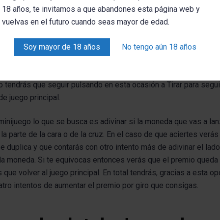
18 años, te invitamos a que abandones esta página web y
juego doble o nada
vuelvas en el futuro cuando seas mayor de edad.
de Juego de Tronos cuenta con un minijuego que ofrece la posibi
Soy mayor de 18 años
No tengo aún 18 años
 el premio por giro. Se trata de un minijuego de cara o cruz que p
 tras cada tirada pulsado a apostar. Si no deseas entrar dentro d
o tendrás que seguir pulsando en esta ocasión a Tirar para segui
de juego principal.
minijuego lo que se busca es adivinar si la moneda que vas a lan
la parte de la cara o de la cruz. En el caso de que aciertes verás
e duplica y que contarás con otro intento más de adivinar el lado
la moneda. Si te equivocas entonces verás que el premio queda
 que volver al juego principal. En total tendrás, gracias a esta op
atro intentos de aumentar el premio por giro que consigas.