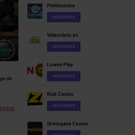
Platincasino
REGÍSTRATE
Videoslots.es
REGÍSTRATE
Lowen Play
REGÍSTRATE
ego de
Rizk Casino
REGÍSTRATE
 DESDE
Gratogana Casino