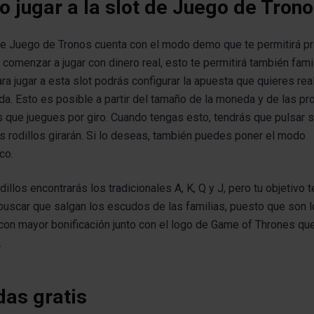
 jugar a la slot de Juego de Tron
de Juego de Tronos cuenta con el modo demo que te permitirá pr
 comenzar a jugar con dinero real, esto te permitirá también famil
ara jugar a esta slot podrás configurar la apuesta que quieres rea
ada. Esto es posible a partir del tamaño de la moneda y de las pr
que juegues por giro. Cuando tengas esto, tendrás que pulsar 
los rodillos girarán. Si lo deseas, también puedes poner el modo
co.
dillos encontrarás los tradicionales A, K, Q y J, pero tu objetivo 
buscar que salgan los escudos de las familias, puesto que son 
con mayor bonificación junto con el logo de Game of Thrones que
.
das gratis