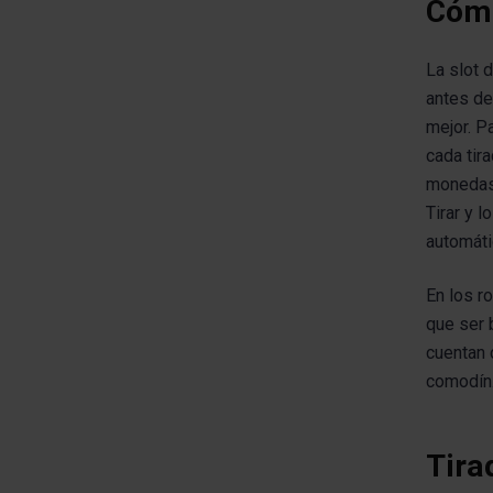
Cómo
La slot 
antes de
mejor. P
cada tir
monedas 
Tirar y 
automáti
En los ro
que ser 
cuentan 
comodín
Tira