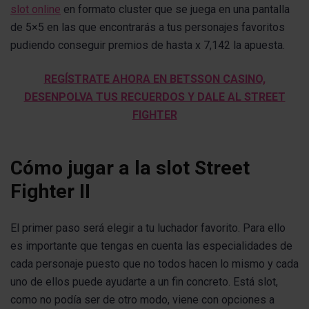
slot online
en formato cluster que se juega en una pantalla
de 5×5 en las que encontrarás a tus personajes favoritos
pudiendo conseguir premios de hasta x 7,142 la apuesta.
REGÍSTRATE AHORA EN BETSSON CASINO,
DESENPOLVA TUS RECUERDOS Y DALE AL STREET
FIGHTER
Cómo jugar a la slot Street
Fighter II
El primer paso será elegir a tu luchador favorito. Para ello
es importante que tengas en cuenta las especialidades de
cada personaje puesto que no todos hacen lo mismo y cada
uno de ellos puede ayudarte a un fin concreto. Está slot,
como no podía ser de otro modo, viene con opciones a