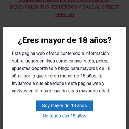
DESENPOLVA TUS RECUERDOS Y DALE AL STREET
FIGHTER
¿Eres mayor de 18 años?
Facebook
Mastodon
Email
Compartir
Esta página web ofrece contenido e información
sobre juegos en línea como casino, slots, poker,
por
Fran Galvez
apuestas deportivas o bingo para mayores de 18
15/01/2021
años, por lo que si eres menor de 18 años, te
invitamos a que abandones esta página web y
vuelvas en el futuro cuando seas mayor de edad.
Más juegos
Soy mayor de 18 años
No tengo aún 18 años