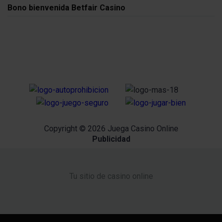
Bono bienvenida Betfair Casino
Copyright © 2026 Juega Casino Online
Publicidad
Tu sitio de casino online