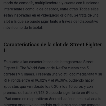
modo de comodín, multiplicadores y cuenta con funciones
interesantes como la de cascada, entre otras. Todas ellas
están inspiradas en el videojuego original. Se trata de una
slot a la que se puede jugar tanto a través del dispositivo
móvil como de la tablet.
Características de la slot de Street Fighter
II
En cuanto a las características de la tragaperras Street
Fighter II: The World Warrior de NetEnt cuenta con 5
carretes y 5 líneas. Presenta una volatilidad media/alta y su
RTP ronda entre el 96.02% y el 96.08%, pudiendo hacer
apuestas que van desde los 0.20 a los 10 euros y con
premios de hasta x7,142. Se puede jugar tanto en iPhone,
iPad como en dispositivos Android, así que sea cual sea tu
sistema operativo no tendrás problemas con este aspecto.