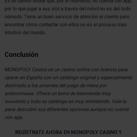
Es un casino online que, por el momento, no cuenta con app,
por lo que jugar a sus slot a través del móvil no es del todo
cómodo. Tiene un buen servicio de atención al cliente pero
encontrar cómo contactar con ellos no es el proceso más
intuitivo del mundo.
Conclusión
MONOPOLY
Casino es un casino online con licencia para
operar en España con un catálogo original y especialmente
destinado a los amantes del juego de mesa por
antonomasia. Ofrece un bono de bienvenida muy
suculento y todo su catálogo es muy entretenido. Vale la
pena descubrir sus diferentes opciones aunque no cuente
con app.
REGÍSTRATE AHORA EN MONOPOLY CASINO Y