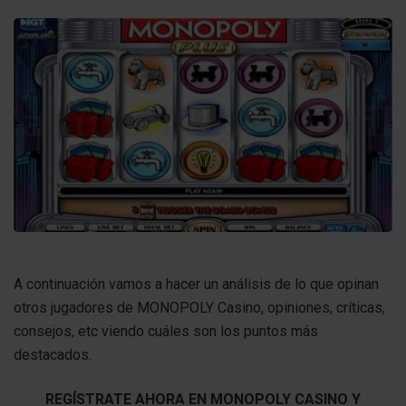
A continuación vamos a hacer un análisis de lo que opinan
otros jugadores de MONOPOLY Casino, opiniones, críticas,
consejos, etc viendo cuáles son los puntos más
destacados.
REGÍSTRATE AHORA EN MONOPOLY CASINO Y