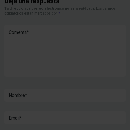
Deja una respuesta
Tu dirección de correo electrónico no será publicada.
Los campos
obligatorios están marcados con
*