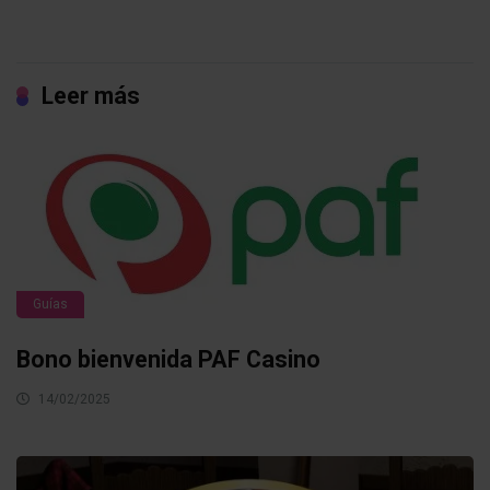
Leer más
Guías
Bono bienvenida PAF Casino
14/02/2025