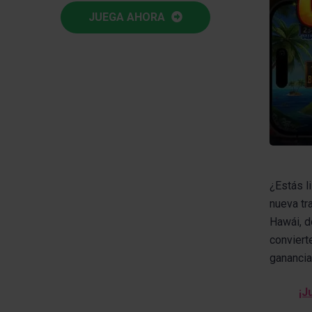
JUEGA AHORA
¿Estás l
nueva tr
Hawái, d
convierte
ganancia
¡J