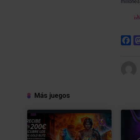
millones
¡J
F
Más juegos