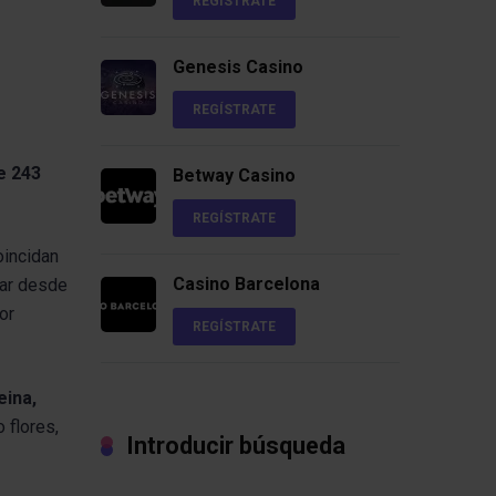
REGÍSTRATE
Genesis Casino
REGÍSTRATE
de 243
Betway Casino
REGÍSTRATE
oincidan
Casino Barcelona
tar desde
or
REGÍSTRATE
eina,
 flores,
Introducir búsqueda