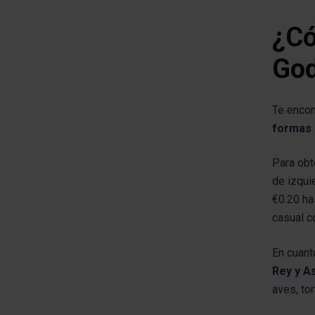
¿Có
Go
Te encon
formas 
Para obt
de izqui
€0.20 ha
casual c
En cuant
Rey y As
aves, tor