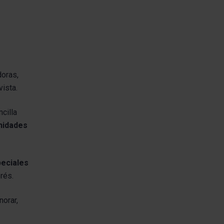
doras,
ista.
cilla
nidades
eciales
rés.
norar,