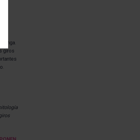
vikinga.
s giros
ortantes
o.
mitología
giros
OPONEN