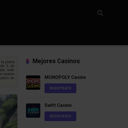
Mejores Casinos
 la plena
 de 3 de
esta web
en cuenta
MONOPOLY Casino
izados en
REGÍSTRATE
Swift Casino
REGÍSTRATE