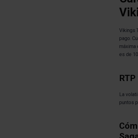
Vik
Vikings 
pago. Cu
máxima d
es de 10
RTP 
La volat
puntos p
Cómo
Saga