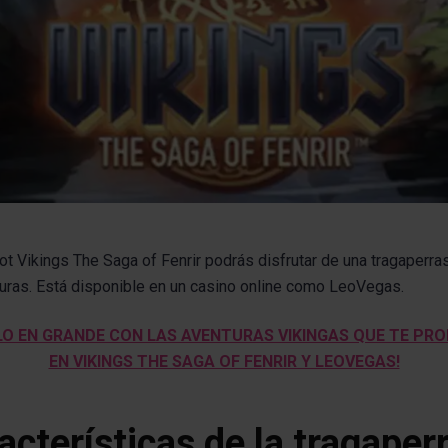
lot Vikings The Saga of Fenrir podrás disfrutar de una tragaperra
uras. Está disponible en un casino online como LeoVegas.
LO EN GRANDE CON LAS AVENTURAS VIKINGAS QUE TE PR
EN VIKINGS THE SAGA OF FENRIR Y LEOVEGAS!
acterísticas de la tragaper