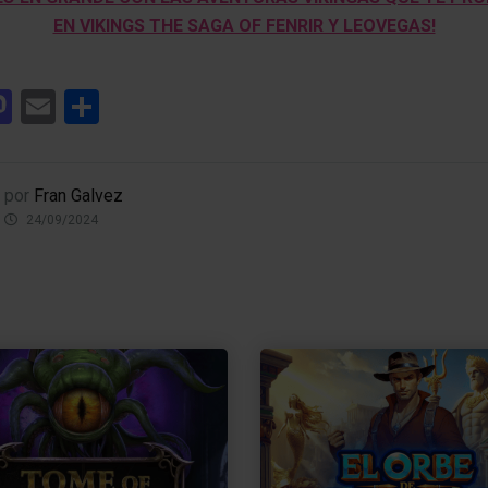
EN VIKINGS THE SAGA OF FENRIR Y LEOVEGAS!
acebook
Mastodon
Email
Compartir
por
Fran Galvez
24/09/2024