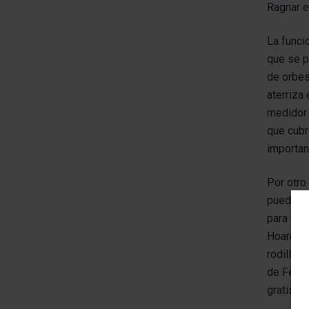
Ragnar e
La funci
que se p
de orbes
aterriza
medidor 
que cubr
importan
Por otro
puede ap
para dar
Hoard of
rodillos 
de Fenri
gratis.