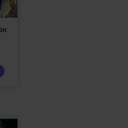
ón:
y
a