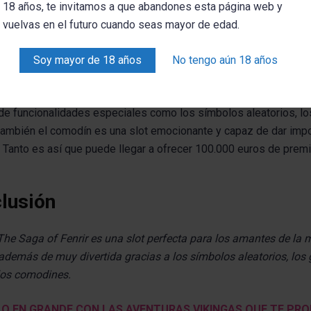
18 años, te invitamos a que abandones esta página web y
vuelvas en el futuro cuando seas mayor de edad.
ión de Juega Casino Online sobre
ngs The Saga of Fenrir
Soy mayor de 18 años
No tengo aún 18 años
he Saga of Fenrir es una slot divertida inspirada en la mitología 
de funcionalidades especiales como los símbolos aleatorios, lo
 también el comodín es una slot emocionante y capaz de dar imp
 Tanto es así que puede llegar a ofrecer 100.000 euros de premi
lusión
The Saga of Fenrir es una slot perfecta para los amantes de la 
 además de muy divertida gracias a los símbolos aleatorios, los 
 los comodines.
LO EN GRANDE CON LAS AVENTURAS VIKINGAS QUE TE PR