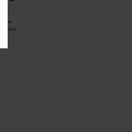
as que
 premios