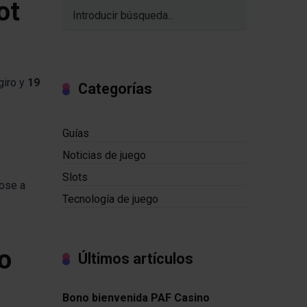
ot
giro y
19
Categorías
Guías
Noticias de juego
Slots
dose a
Tecnología de juego
o
Últimos artículos
Bono bienvenida PAF Casino