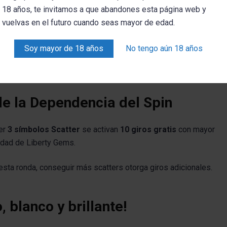
18 años, te invitamos a que abandones esta página web y
ue puede expandirse.
vuelvas en el futuro cuando seas mayor de edad.
steres Clásicos
suman los multiplicadores individuales, mientr
Soy mayor de 18 años
No tengo aún 18 años
os multiplican ese total por un factor
entre x2 y x20
, generando
tivos.
de la Dependencia del Spin
er
3 símbolos Scatter
se activan
10 giros gratis
con mayor
idad de Liberty Gems.
esta ronda, conseguir más scatters otorga giros adicionales.
, blanco y brillante!