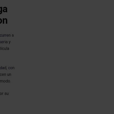
ga
on
curren a
seria y
lícula
idad, con
ecen un
 modo.
or su