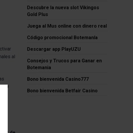
Descubre la nueva slot Vikingos
.
Gold Plus
Juega al Mus online con dinero real
Código promocional Botemanía
tivar
Descargar app PlayUZU
nales al
Consejos y Trucos para Ganar en
Botemania
as
Bono bienvenida Casino777
an
10
Bono bienvenida Betfair Casino
ster de