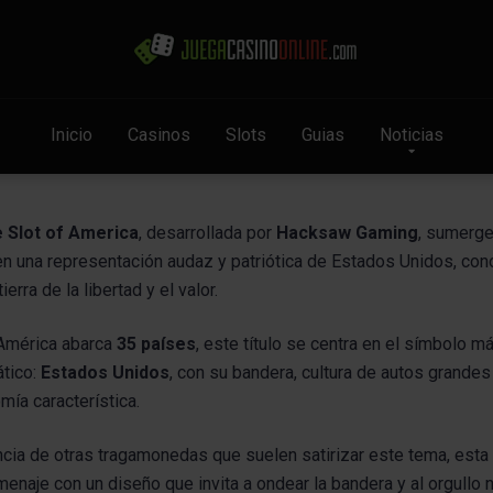
Inicio
Casinos
Slots
Guias
Noticias
e Slot of America
, desarrollada por
Hacksaw Gaming
, sumerge
en una representación audaz y patriótica de Estados Unidos, con
ierra de la libertad y el valor.
América abarca
35 países
, este título se centra en el símbolo m
tico:
Estados Unidos
, con su bandera, cultura de autos grandes
mía característica.
ncia de otras tragamonedas que suelen satirizar este tema, esta
menaje con un diseño que invita a ondear la bandera y al orgullo n