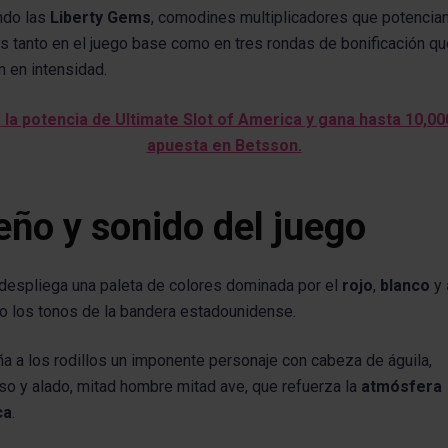
ndo las
Liberty Gems
, comodines multiplicadores que potencian
s tanto en el juego base como en tres rondas de bonificación qu
 en intensidad.
 la potencia de Ultimate Slot of America y gana hasta 10,00
apuesta en Betsson.
eño y sonido del juego
 despliega una paleta de colores dominada por el
rojo
,
blanco
y
do los tonos de la bandera estadounidense.
 a los rodillos un imponente personaje con cabeza de águila,
o y alado, mitad hombre mitad ave, que refuerza la
atmósfera
ca
.