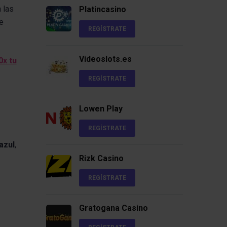
 las
Platincasino
e
REGÍSTRATE
Videoslots.es
0x tu
REGÍSTRATE
Lowen Play
REGÍSTRATE
azul
,
Rizk Casino
REGÍSTRATE
Gratogana Casino