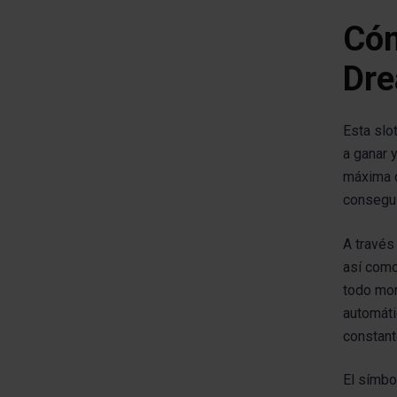
Cóm
Dr
Esta slo
a ganar 
máxima d
consegui
A través
así como
todo mom
automáti
constant
El símbo