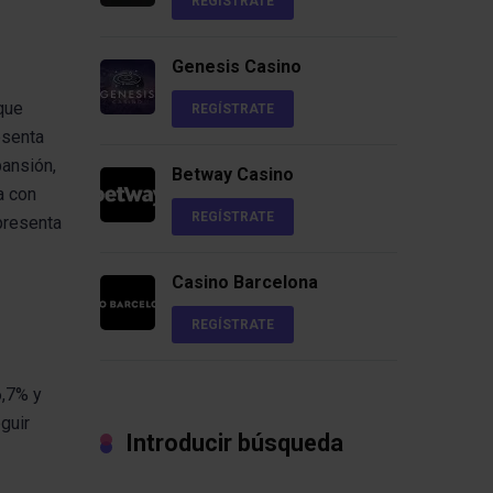
REGÍSTRATE
Genesis Casino
que
REGÍSTRATE
esenta
pansión,
Betway Casino
a con
REGÍSTRATE
presenta
Casino Barcelona
REGÍSTRATE
6,7% y
guir
Introducir búsqueda