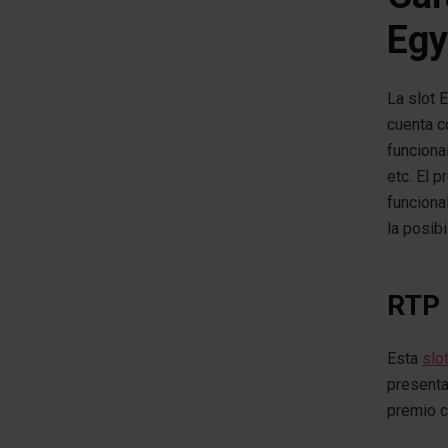
Egy
La slot 
cuenta c
funciona
etc. El 
funciona
la posibi
RTP 
Esta
slo
presenta
premio c