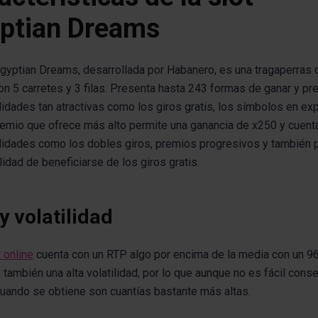
ptian Dreams
Egyptian Dreams, desarrollada por Habanero, es una tragaperras 
on 5 carretes y 3 filas. Presenta hasta 243 formas de ganar y pr
lidades tan atractivas como los giros gratis, los símbolos en ex
premio que ofrece más alto permite una ganancia de x250 y cuent
lidades como los dobles giros, premios progresivos y también 
lidad de beneficiarse de los giros gratis.
y volatilidad
t online
cuenta con un RTP algo por encima de la media con un 9
 también una alta volatilidad, por lo que aunque no es fácil conse
uando se obtiene son cuantías bastante más altas.