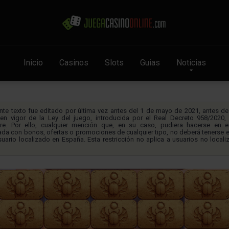
Inicio
Casinos
Slots
Guias
Noticias
ente texto fue editado por última vez antes del 1 de mayo de 2021, antes de
 en vigor de la Ley del juego, introducida por el Real Decreto 958/2020,
re. Por ello, cualquier mención que, en su caso, pudiera hacerse en 
ada con bonos, ofertas o promociones de cualquier tipo, no deberá tenerse 
suario localizado en España. Esta restricción no aplica a usuarios no local