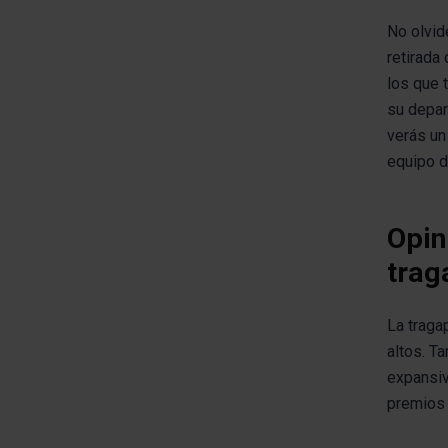
No olvid
retirada
los que 
su depar
verás un 
equipo d
Opin
trag
La traga
altos. T
expansiv
premios 