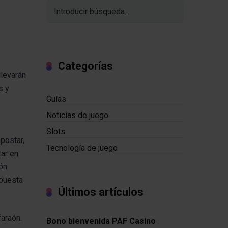
Categorías
llevarán
s y
Guías
Noticias de juego
Slots
postar,
Tecnología de juego
tar en
ón
apuesta
Últimos artículos
faraón.
Bono bienvenida PAF Casino