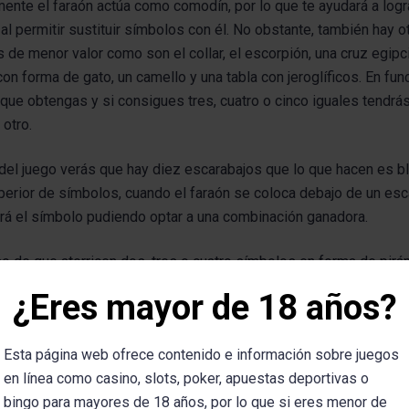
ente el faraón actúa como comodín, por lo que te ayudará a log
al permitir sustituir símbolos con él. No obstante, también hay o
 de menor valor como son el collar, el escorpión, una cruz egipci
con forma de gato, un camello y una tabla con jeroglíficos. En fun
que obtengas y si consigues tres, cuatro o cinco iguales tendrá
 otro.
o del juego verás que hay diez escarabajos que lo que hacen es b
superior de símbolos, cuando el faraón se coloca debajo de un es
ará el símbolo pudiendo optar a una combinación ganadora.
so de que aterricen dos, tres o cuatro símbolos en forma de pir
 un nuevo giro, pudiendo obtener de 10 a 30 giros sin coste. Esto 
¿Eres mayor de 18 años?
ente si durante los giros gratis consigues otros tres símbolos
les de manera adicional.
Esta página web ofrece contenido e información sobre juegos
slot, además, tendrá la oportunidad de hacerte con hasta tres bo
en línea como casino, slots, poker, apuestas deportivas o
vos que aparecen de manera aleatoria.
bingo para mayores de 18 años, por lo que si eres menor de