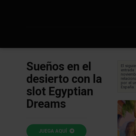
Sueños en el
El sigui
entrada
noviemb
desierto con la
relacion
por el u
slot Egyptian
España.
Dreams
JUEGA AQUÍ