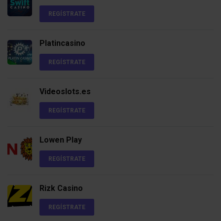
REGÍSTRATE
Platincasino
REGÍSTRATE
Videoslots.es
REGÍSTRATE
Lowen Play
REGÍSTRATE
Rizk Casino
REGÍSTRATE