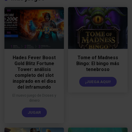
Hades Fever Boost
Tome of Madness
Gold Blitz Fortune
Bingo: El bingo más
Tower: análisis
tenebroso
completo del slot
inspirado en el dios
¡JUEGA AQUI!
del inframundo
El nuevo juego de Dioses y
dinero
JUGAR