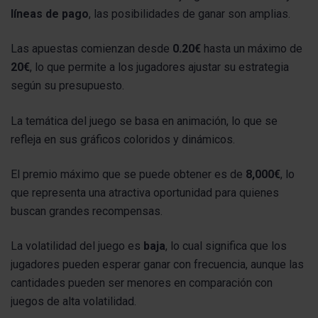
líneas de pago
, las posibilidades de ganar son amplias.
Las apuestas comienzan desde
0.20€
hasta un máximo de
20€
, lo que permite a los jugadores ajustar su estrategia
según su presupuesto.
La temática del juego se basa en animación, lo que se
refleja en sus gráficos coloridos y dinámicos.
El premio máximo que se puede obtener es de
8,000€
, lo
que representa una atractiva oportunidad para quienes
buscan grandes recompensas.
La volatilidad del juego es
baja
, lo cual significa que los
jugadores pueden esperar ganar con frecuencia, aunque las
cantidades pueden ser menores en comparación con
juegos de alta volatilidad.