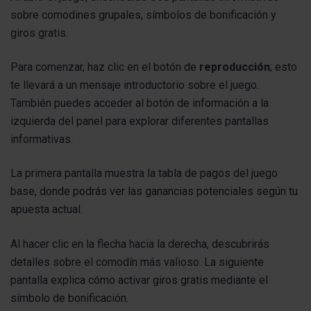
sobre comodines grupales, símbolos de bonificación y
giros gratis.
Para comenzar, haz clic en el botón de
reproducción
; esto
te llevará a un mensaje introductorio sobre el juego.
También puedes acceder al botón de información a la
izquierda del panel para explorar diferentes pantallas
informativas.
La primera pantalla muestra la tabla de pagos del juego
base, donde podrás ver las ganancias potenciales según tu
apuesta actual.
Al hacer clic en la flecha hacia la derecha, descubrirás
detalles sobre el comodín más valioso. La siguiente
pantalla explica cómo activar giros gratis mediante el
símbolo de bonificación.