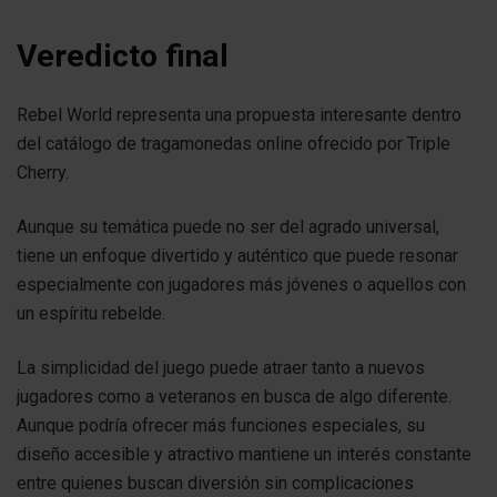
Veredicto final
Rebel World representa una propuesta interesante dentro
del catálogo de tragamonedas online ofrecido por Triple
Cherry.
Aunque su temática puede no ser del agrado universal,
tiene un enfoque divertido y auténtico que puede resonar
especialmente con jugadores más jóvenes o aquellos con
un espíritu rebelde.
La simplicidad del juego puede atraer tanto a nuevos
jugadores como a veteranos en busca de algo diferente.
Aunque podría ofrecer más funciones especiales, su
diseño accesible y atractivo mantiene un interés constante
entre quienes buscan diversión sin complicaciones