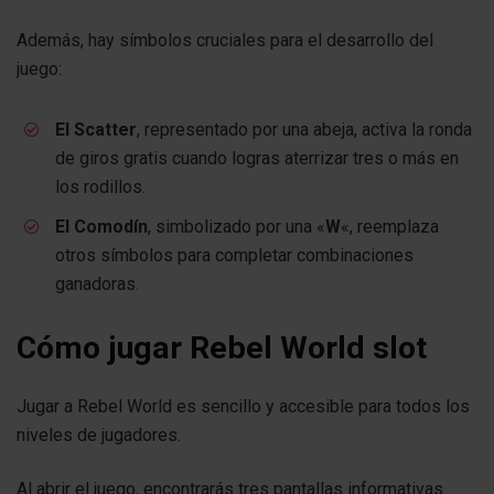
Además, hay símbolos cruciales para el desarrollo del
juego:
El Scatter
, representado por una abeja, activa la ronda
de giros gratis cuando logras aterrizar tres o más en
los rodillos.
El Comodín
, simbolizado por una «
W
«, reemplaza
otros símbolos para completar combinaciones
ganadoras.
Cómo jugar Rebel World slot
Jugar a Rebel World es sencillo y accesible para todos los
niveles de jugadores.
Al abrir el juego, encontrarás tres pantallas informativas