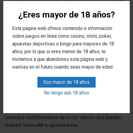
de paz también ofrecen premios significativos; al reunir
3, 4
¿Eres mayor de 18 años?
o 5 símbolos
podrás ganar entre
x14
y
x180 veces tu
apuesta base
.
Esta página web ofrece contenido e información
sobre juegos en línea como casino, slots, poker,
Tiros gratis
apuestas deportivas o bingo para mayores de 18
años, por lo que si eres menor de 18 años, te
Para activar la función de giros gratis, necesitas aterrizar
invitamos a que abandones esta página web y
tres o más símbolos Scatter en los rodillos
2, 3 y 4
. Esto te
vuelvas en el futuro cuando seas mayor de edad.
otorgará un total de
8 giros gratis
en rodillos especiales.
Soy mayor de 18 años
No tengo aún 18 años
Multiplicadores
Durante esta ronda adicional, tendrás la oportunidad de
conseguir multiplicadores raros con valores que pueden
alcanzar hasta
x36
tu apuesta base.