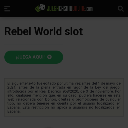
Rebel World slot
¡JUEGA AQUI!
El siguiente texto fue editado por última vez antes del 1 de mayo de
2021, antes de la plena entrada en vigor de la Ley del juego,
introducida por el Real Decreto 958/2020, de 3 de noviembre. Por
ello, cualquier mención que, en su caso, pudiera hacerse en esta
web relacionada con bonos, ofertas o promociones de cualquier
tipo, no deberá tenerse en cuenta por el usuario localizado en
España. Esta restricción no aplica a usuarios no localizados en
España.