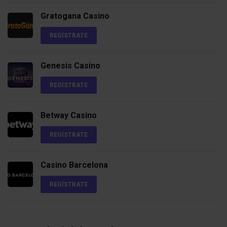
Gratogana Casino
REGÍSTRATE
Genesis Casino
REGÍSTRATE
Betway Casino
REGÍSTRATE
Casino Barcelona
REGÍSTRATE