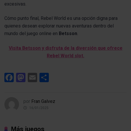
excesivas.
Cómo punto final, Rebel World es una opción digna para
quienes desean explorar nuevas aventuras dentro del
mundo del juego online en
Betsson
.
Visita Betsson y disfruta de la diversión que ofrece
Rebel World slot.
Facebook
Mastodon
Email
Compartir
por
Fran Galvez
16/01/2025
Más juegos