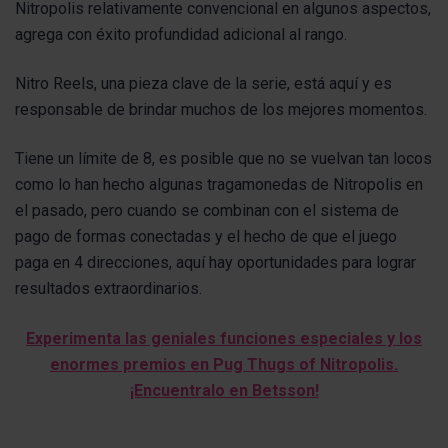
Nitropolis relativamente convencional en algunos aspectos,
agrega con éxito profundidad adicional al rango.
Nitro Reels, una pieza clave de la serie, está aquí y es
responsable de brindar muchos de los mejores momentos.
Tiene un límite de 8, es posible que no se vuelvan tan locos
como lo han hecho algunas tragamonedas de Nitropolis en
el pasado, pero cuando se combinan con el sistema de
pago de formas conectadas y el hecho de que el juego
paga en 4 direcciones, aquí hay oportunidades para lograr
resultados extraordinarios.
Experimenta las geniales funciones especiales y los
enormes premios en Pug Thugs of Nitropolis.
¡Encuentralo en Betsson!