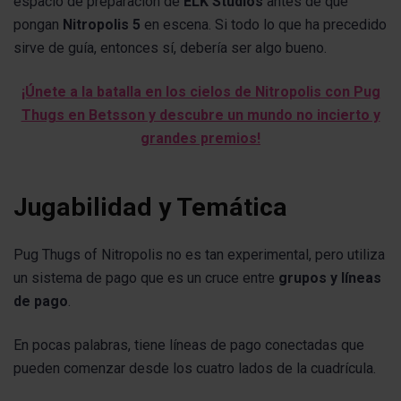
espacio de preparación de
ELK Studios
antes de que
pongan
Nitropolis 5
en escena. Si todo lo que ha precedido
sirve de guía, entonces sí, debería ser algo bueno.
¡Únete a la batalla en los cielos de Nitropolis con Pug
Thugs en Betsson y descubre un mundo no incierto y
grandes premios!
Jugabilidad y Temática
Pug Thugs of Nitropolis no es tan experimental, pero utiliza
un sistema de pago que es un cruce entre
grupos y líneas
de pago
.
En pocas palabras, tiene líneas de pago conectadas que
pueden comenzar desde los cuatro lados de la cuadrícula.