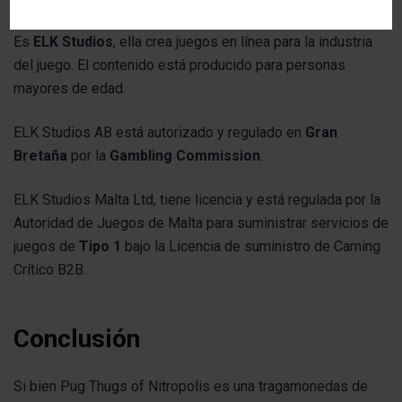
Es
ELK Studios
, ella crea juegos en línea para la industria
del juego. El contenido está producido para personas
mayores de edad.
ELK Studios AB está autorizado y regulado en
Gran
Bretaña
por la
Gambling Commission
.
ELK Studios Malta Ltd, tiene licencia y está regulada por la
Autoridad de Juegos de Malta para suministrar servicios de
juegos de
Tipo 1
bajo la Licencia de suministro de Caming
Crítico B2B.
Conclusión
Si bien Pug Thugs of Nitropolis es una tragamonedas de