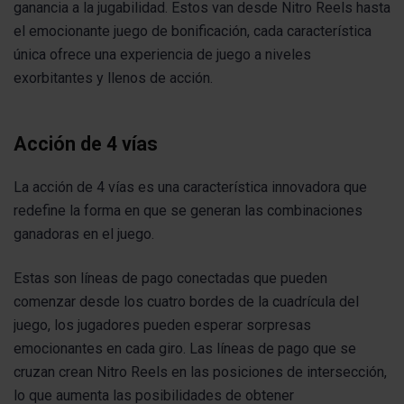
ganancia a la jugabilidad. Estos van desde Nitro Reels hasta
el emocionante juego de bonificación, cada característica
única ofrece una experiencia de juego a niveles
exorbitantes y llenos de acción.
Acción de 4 vías
La acción de 4 vías es una característica innovadora que
redefine la forma en que se generan las combinaciones
ganadoras en el juego.
Estas son líneas de pago conectadas que pueden
comenzar desde los cuatro bordes de la cuadrícula del
juego, los jugadores pueden esperar sorpresas
emocionantes en cada giro. Las líneas de pago que se
cruzan crean Nitro Reels en las posiciones de intersección,
lo que aumenta las posibilidades de obtener