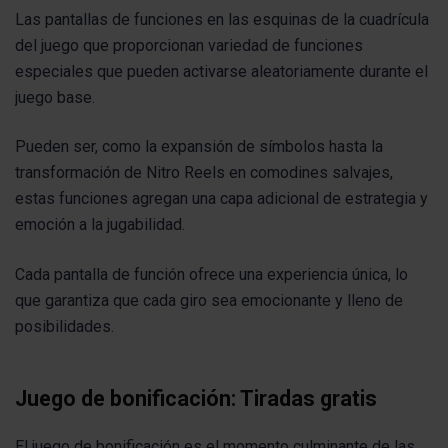
Las pantallas de funciones en las esquinas de la cuadrícula
del juego que proporcionan variedad de funciones
especiales que pueden activarse aleatoriamente durante el
juego base.
Pueden ser, como la expansión de símbolos hasta la
transformación de Nitro Reels en comodines salvajes,
estas funciones agregan una capa adicional de estrategia y
emoción a la jugabilidad.
Cada pantalla de función ofrece una experiencia única, lo
que garantiza que cada giro sea emocionante y lleno de
posibilidades.
Juego de bonificación: Tiradas gratis
El juego de bonificación es el momento culminante de las