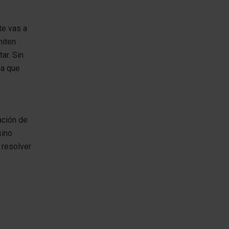
te vas a
miten
ar. Sin
ya que
ación de
sino
 resolver