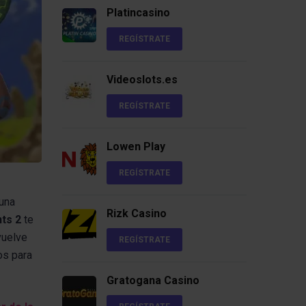
Platincasino
REGÍSTRATE
Videoslots.es
REGÍSTRATE
Lowen Play
REGÍSTRATE
 una
Rizk Casino
nts 2
te
vuelve
REGÍSTRATE
os para
Gratogana Casino