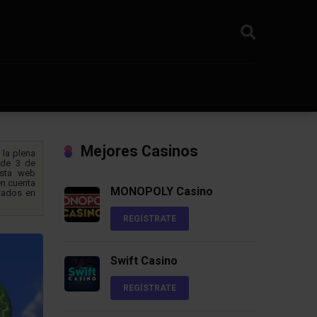
Mejores Casinos
 la plena
 de 3 de
esta web
en cuenta
MONOPOLY Casino
izados en
REGÍSTRATE
Swift Casino
REGÍSTRATE