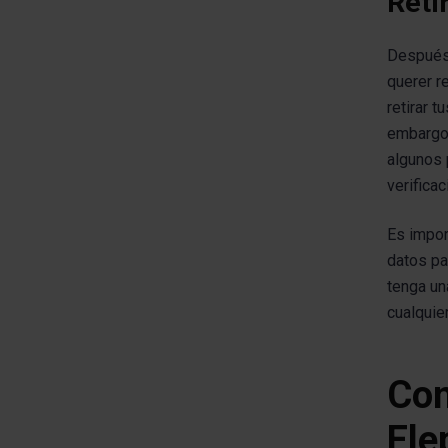
Reti
Después 
querer r
retirar 
embargo,
algunos 
verificac
Es impor
datos pa
tenga un
cualquie
Con
Ele