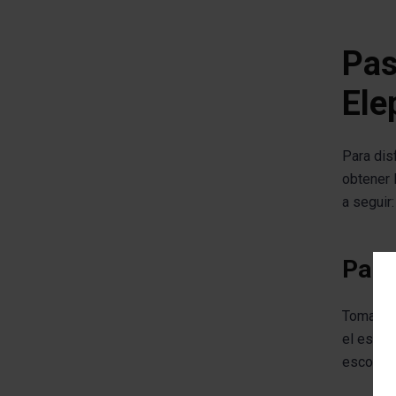
Pas
Ele
Para dis
obtener 
a seguir:
Paso
Toma un 
el escen
esconde