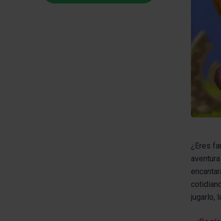
¿Eres fa
aventura
encantar
cotidian
jugarlo,