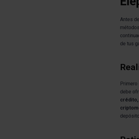
Ele
Antes de
métodos 
continua
de tus g
Real
Primero 
debe ofr
crédito
cripto
depósito