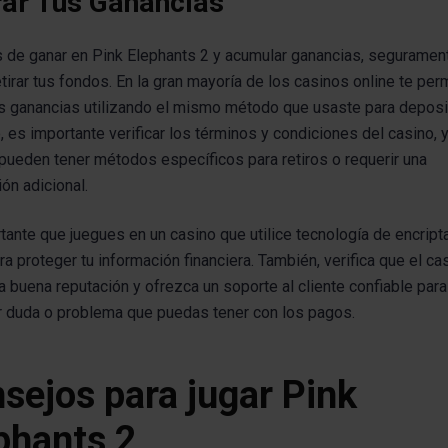
rar Tus Ganancias
de ganar en Pink Elephants 2 y acumular ganancias, seguramen
etirar tus fondos. En la gran mayoría de los casinos online te per
tus ganancias utilizando el mismo método que usaste para deposit
 es importante verificar los términos y condiciones del casino, 
pueden tener métodos específicos para retiros o requerir una
ión adicional.
tante que juegues en un casino que utilice tecnología de encript
ra proteger tu información financiera. También, verifica que el ca
a buena reputación y ofrezca un soporte al cliente confiable para
r duda o problema que puedas tener con los pagos.
sejos para jugar Pink
phants 2