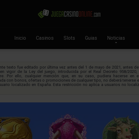
Inicio
Casinos
Slots
Guias
Noticias
ente texto fue editado por última vez antes del 1 de mayo de 2021, antes de
 en vigor de la Ley del juego, introducida por el Real Decreto 958/2020,
re. Por ello, cualquier mención que, en su caso, pudiera hacerse en 
ada con bonos, ofertas o promociones de cualquier tipo, no deberá tenerse 
suario localizado en España. Esta restricción no aplica a usuarios no local