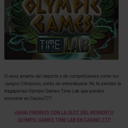
Si eres amante del deporte y de competiciones como los
Juegos Olímpicos, estás de enhorabuena. No te pierdas la
tragaperras Olympic Games Time Lab que puedes
encontrar en Casino777.
¡GANA PREMIOS CON LA SLOT DEL MOMENTO
OLYMPIC GAMES TIME LAB EN CASINO 777!