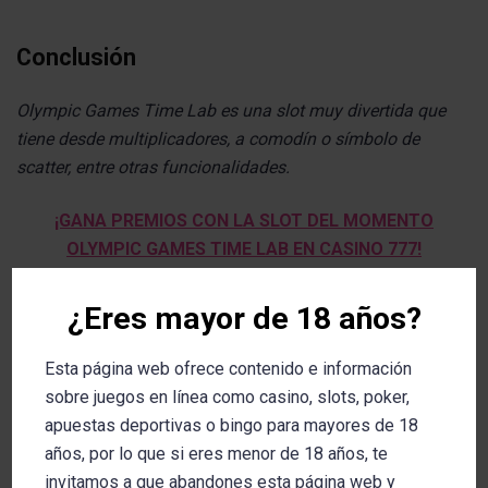
Conclusión
Olympic Games Time Lab es una slot muy divertida que
tiene desde multiplicadores, a comodín o símbolo de
scatter, entre otras funcionalidades.
¡GANA PREMIOS CON LA SLOT DEL MOMENTO
OLYMPIC GAMES TIME LAB EN CASINO 777!
¿Eres mayor de 18 años?
Facebook
Mastodon
Email
Compartir
Esta página web ofrece contenido e información
sobre juegos en línea como casino, slots, poker,
por
Fran Galvez
apuestas deportivas o bingo para mayores de 18
05/08/2024
años, por lo que si eres menor de 18 años, te
invitamos a que abandones esta página web y