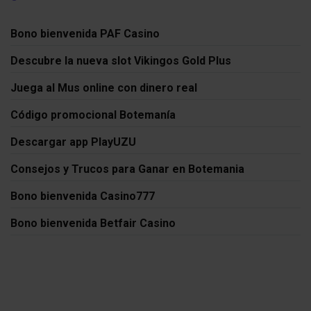
Bono bienvenida PAF Casino
Descubre la nueva slot Vikingos Gold Plus
Juega al Mus online con dinero real
Código promocional Botemanía
Descargar app PlayUZU
Consejos y Trucos para Ganar en Botemania
Bono bienvenida Casino777
Bono bienvenida Betfair Casino