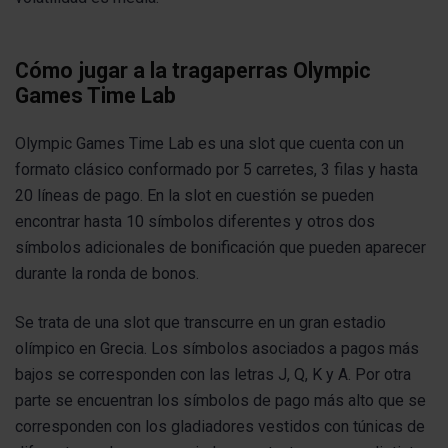
Cómo jugar a la tragaperras Olympic
Games Time Lab
Olympic Games Time Lab es una slot que cuenta con un
formato clásico conformado por 5 carretes, 3 filas y hasta
20 líneas de pago. En la slot en cuestión se pueden
encontrar hasta 10 símbolos diferentes y otros dos
símbolos adicionales de bonificación que pueden aparecer
durante la ronda de bonos.
Se trata de una slot que transcurre en un gran estadio
olímpico en Grecia. Los símbolos asociados a pagos más
bajos se corresponden con las letras J, Q, K y A. Por otra
parte se encuentran los símbolos de pago más alto que se
corresponden con los gladiadores vestidos con túnicas de