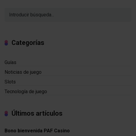
Categorías
Guías
Noticias de juego
Slots
Tecnología de juego
Últimos artículos
Bono bienvenida PAF Casino