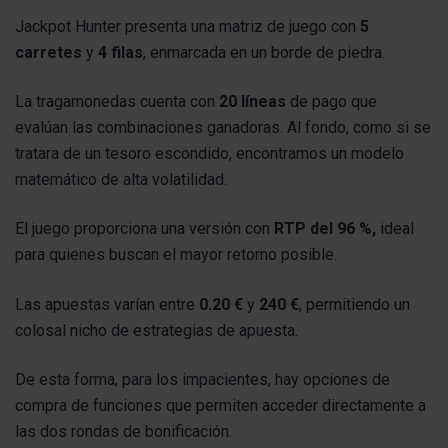
Jackpot Hunter presenta una matriz de juego con
5
carretes
y
4 filas
, enmarcada en un borde de piedra.
La tragamonedas cuenta con
20 líneas
de pago que
evalúan las combinaciones ganadoras. Al fondo, como si se
tratara de un tesoro escondido, encontramos un modelo
matemático de alta volatilidad.
El juego proporciona una versión con
RTP del 96 %,
ideal
para quienes buscan el mayor retorno posible.
Las apuestas varían entre
0.20 €
y
240 €
, permitiendo un
colosal nicho de estrategias de apuesta.
De esta forma, para los impacientes, hay opciones de
compra de funciones que permiten acceder directamente a
las dos rondas de bonificación.