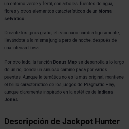
un entorno verde y fértil, con árboles, fuentes de agua,
flores y otros elementos característicos de un
bioma
selvático
.
Durante los giros gratis, el escenario cambia ligeramente,
llevándote a la misma jungla pero de noche, después de
una intensa lluvia.
Por otro lado, la función
Bonus Map
se desarrolla a lo largo
de un río, donde un sinuoso camino pasa por varios
puentes. Aunque la temática no es la más original, mantiene
el brillo característico de los juegos de Pragmatic Play,
aunque claramente inspirado en la estética de
Indiana
Jones
.
Descripción de Jackpot Hunter