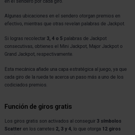
en el sendero por cada giro.
Algunas ubicaciones en el sendero otorgan premios en
efectivo, mientras que otras revelan palabras de Jackpot.
Si logras recolectar
3, 4 o 5
palabras de Jackpot
consecutivas, obtienes el Mini Jackpot, Major Jackpot o
Grand Jackpot, respectivamente.
Esta mecánica añade una capa estratégica al juego, ya que
cada giro de la rueda te acerca un paso más a uno de los
codiciados premios.
Función de giros gratis
Los giros gratis son activados al conseguir
3 símbolos
Scatter
en los carretes
2, 3 y 4
, lo que otorga
12 giros