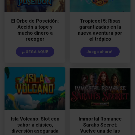
El Orbe de Poseidón:
Tropicool 5: Risas
Acción a tope y
garantizadas en la
mucho dinero a
nueva aventura por
recoger
el trópico
¡JUEGA AQUI!
Juega ahora!!
Isla Volcano: Slot con
Immortal Romance
sabor a clásico,
Sarahs Secret:
diversión asegurada
Vuelve una de las