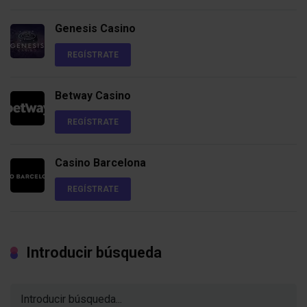
Genesis Casino
REGÍSTRATE
Betway Casino
REGÍSTRATE
Casino Barcelona
REGÍSTRATE
Introducir búsqueda