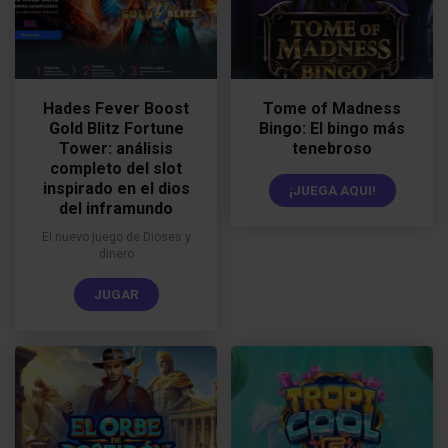
Hades Fever Boost
Tome of Madness
Gold Blitz Fortune
Bingo: El bingo más
Tower: análisis
tenebroso
completo del slot
inspirado en el dios
¡JUEGA AQUI!
del inframundo
El nuevo juego de Dioses y
dinero
JUGAR