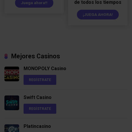
de todos los tiempos
Juega ahora!!
¡JUEGA AHORA!
Mejores Casinos
MONOPOLY Casino
REGÍSTRATE
Swift Casino
REGÍSTRATE
Platincasino