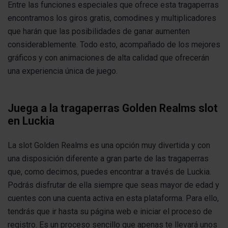
Entre las funciones especiales que ofrece esta tragaperras
encontramos los giros gratis, comodines y multiplicadores
que harán que las posibilidades de ganar aumenten
considerablemente. Todo esto, acompañado de los mejores
gráficos y con animaciones de alta calidad que ofrecerán
una experiencia única de juego.
Juega a la tragaperras Golden Realms slot
en Luckia
La slot Golden Realms es una opción muy divertida y con
una disposición diferente a gran parte de las tragaperras
que, como decimos, puedes encontrar a través de Luckia.
Podrás disfrutar de ella siempre que seas mayor de edad y
cuentes con una cuenta activa en esta plataforma. Para ello,
tendrás que ir hasta su página web e iniciar el proceso de
registro. Es un proceso sencillo que apenas te llevará unos