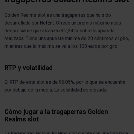
Golden Realms slot es una tragaperras que ha sido
desarrollada por NetEnt. Ofrece un premio máximo nada
despreciable que alcanza el 2,241x sobre la apuesta
realizada. Tiene una apuesta mínima de 20 céntimos el giro,
mientras que la máxima se va a los 100 euros por giro.
RTP y volatilidad
El RTP de esta slot es de 96.05%, por lo que se encuentra
por debajo de la media. La volatilidad es elevada.
Cómo jugar a la tragaperras Golden
Realms slot
La tragaperras Golden Realms slot cuenta con una temática