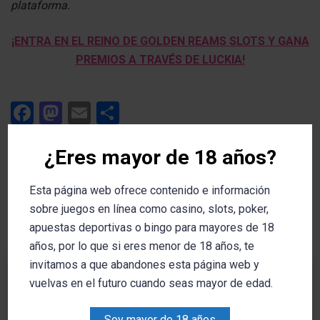
plataforma.
¡ENTRA EN EL REINO DE GOLDEN REAMS SLOTS Y GANA
PREMIOS A TRAVÉS DE LUCKIA!
Facebook
Mastodon
Email
Compartir
¿Eres mayor de 18 años?
por
Fran Galvez
14/06/2024
Esta página web ofrece contenido e información
sobre juegos en línea como casino, slots, poker,
apuestas deportivas o bingo para mayores de 18
Más juegos
años, por lo que si eres menor de 18 años, te
invitamos a que abandones esta página web y
vuelvas en el futuro cuando seas mayor de edad.
Soy mayor de 18 años