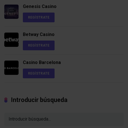
Genesis Casino
REGÍSTRATE
Betway Casino
REGÍSTRATE
Casino Barcelona
REGÍSTRATE
Introducir búsqueda