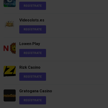
REGÍSTRATE
Videoslots.es
REGÍSTRATE
Lowen Play
REGÍSTRATE
Rizk Casino
REGÍSTRATE
Gratogana Casino
REGÍSTRATE