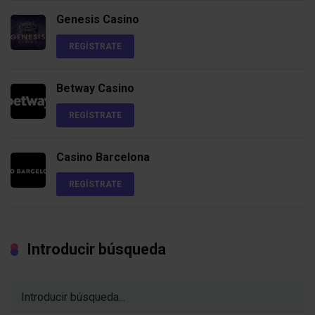
Genesis Casino
REGÍSTRATE
Betway Casino
REGÍSTRATE
Casino Barcelona
REGÍSTRATE
Introducir búsqueda