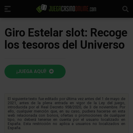
Giro Estelar slot: Recoge
los tesoros del Universo
¡JUEGA AQUÍ!
El siguiente texto fue editado por última vez antes del 1 de mayo de
2021, antes de la plena entrada en vigor de la Ley del juego,
introducida por el Real Decreto 958/2020, de 3 de noviembre. Por
ello, cualquier mención que, en su caso, pudiera hacerse en esta
web relacionada con bonos, ofertas o promociones de cualquier
tipo, no deberá tenerse en cuenta por el usuario localizado en
España. Esta restricción no aplica a usuarios no localizados en
España.