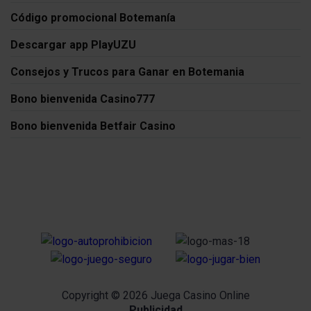
Código promocional Botemanía
Descargar app PlayUZU
Consejos y Trucos para Ganar en Botemania
Bono bienvenida Casino777
Bono bienvenida Betfair Casino
Copyright © 2026 Juega Casino Online
Publicidad