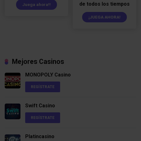
de todos los tiempos
Juega ahora!!
¡JUEGA AHORA!
Mejores Casinos
MONOPOLY Casino
REGÍSTRATE
Swift Casino
REGÍSTRATE
Platincasino