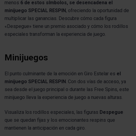
menos
6 de estos símbolos, se desencadena el
minijuego SPECIAL RESPIN
, ofreciendo la oportunidad de
multiplicar las ganancias. Descubre cómo cada figura
«Despegue» tiene un premio asociado y cómo los rodillos
especiales transforman la experiencia de juego.
Minijuegos
El punto culminante de la emoción en Giro Estelar es
el
minijuego SPECIAL RESPIN
. Con dos vías de acceso, ya
sea desde el juego principal o durante las Free Spins, este
minijuego lleva la experiencia de juego a nuevas alturas.
Visualiza los rodillos especiales, las figuras
Despegue
que se quedan fijas y los emocionantes respins que
mantienen la anticipación en cada giro.