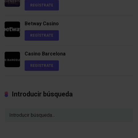
REGÍSTRATE
Betway Casino
REGÍSTRATE
Casino Barcelona
REGÍSTRATE
Introducir búsqueda