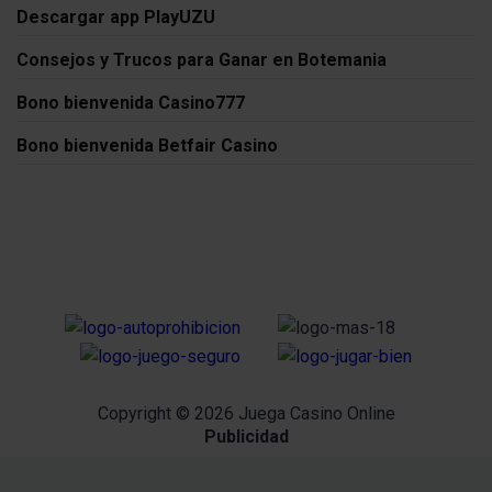
Descargar app PlayUZU
Consejos y Trucos para Ganar en Botemania
Bono bienvenida Casino777
Bono bienvenida Betfair Casino
Copyright © 2026 Juega Casino Online
Publicidad