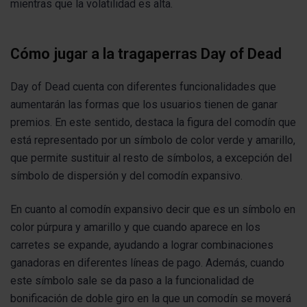
mientras que la volatilidad es alta.
Cómo jugar a la tragaperras Day of Dead
Day of Dead cuenta con diferentes funcionalidades que
aumentarán las formas que los usuarios tienen de ganar
premios. En este sentido, destaca la figura del comodín que
está representado por un símbolo de color verde y amarillo,
que permite sustituir al resto de símbolos, a excepción del
símbolo de dispersión y del comodín expansivo.
En cuanto al comodín expansivo decir que es un símbolo en
color púrpura y amarillo y que cuando aparece en los
carretes se expande, ayudando a lograr combinaciones
ganadoras en diferentes líneas de pago. Además, cuando
este símbolo sale se da paso a la funcionalidad de
bonificación de doble giro en la que un comodín se moverá