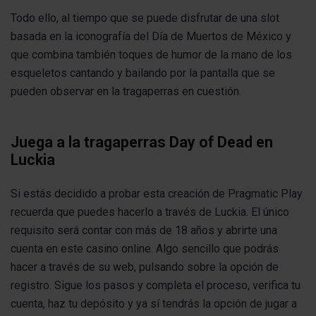
Todo ello, al tiempo que se puede disfrutar de una slot
basada en la iconografía del Día de Muertos de México y
que combina también toques de humor de la mano de los
esqueletos cantando y bailando por la pantalla que se
pueden observar en la tragaperras en cuestión.
Juega a la tragaperras Day of Dead en
Luckia
Si estás decidido a probar esta creación de Pragmatic Play
recuerda que puedes hacerlo a través de Luckia. El único
requisito será contar con más de 18 años y abrirte una
cuenta en este casino online. Algo sencillo que podrás
hacer a través de su web, pulsando sobre la opción de
registro. Sigue los pasos y completa el proceso, verifica tu
cuenta, haz tu depósito y ya sí tendrás la opción de jugar a