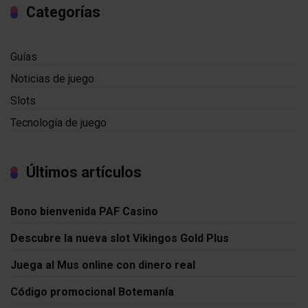
Categorías
Guías
Noticias de juego
Slots
Tecnología de juego
Últimos artículos
Bono bienvenida PAF Casino
Descubre la nueva slot Vikingos Gold Plus
Juega al Mus online con dinero real
Código promocional Botemanía