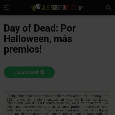
Day of Dead: Por
Halloween, más
premios!
JUEGA AQUÍ
El siguiente texto fue editado por última vez antes del 1 de mayo de
2021, antes de la plena entrada en vigor de la Ley del juego,
introducida por el Real Decreto 958/2020, de 3 de noviembre. Por
ello, cualquier mención que, en su caso, pudiera hacerse en esta
web relacionada con bonos, ofertas o promociones de cualquier
tipo, no deberá tenerse en cuenta por el usuario localizado en