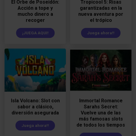
El Orbe de Poseidón:
Tropicool 5: Risas
Acción a tope y
garantizadas en la
mucho dinero a
nueva aventura por
recoger
el trópico
¡JUEGA AQUI!
Juega ahora!!
Isla Volcano: Slot con
Immortal Romance
sabor a clásico,
Sarahs Secret:
diversión asegurada
Vuelve una de las
más famosas slots
de todos los tiempos
Juega ahora!!