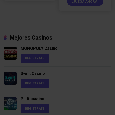
¡JUEGA AHORA!
Mejores Casinos
MONOPOLY Casino
REGÍSTRATE
Swift Casino
REGÍSTRATE
Platincasino
REGÍSTRATE