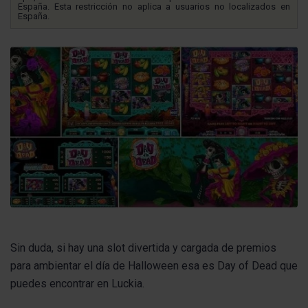
España. Esta restricción no aplica a usuarios no localizados en
España.
Sin duda, si hay una slot divertida y cargada de premios
para ambientar el día de Halloween esa es Day of Dead que
puedes encontrar en Luckia.