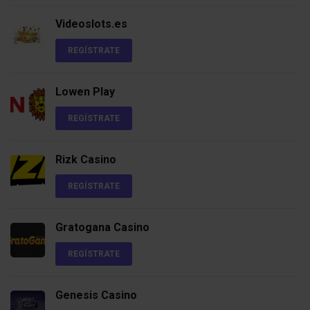
Videoslots.es
REGÍSTRATE
Lowen Play
REGÍSTRATE
Rizk Casino
REGÍSTRATE
Gratogana Casino
REGÍSTRATE
Genesis Casino