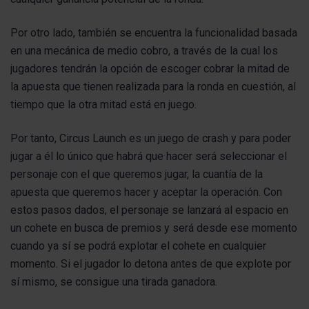
Por otro lado, también se encuentra la funcionalidad basada
en una mecánica de medio cobro, a través de la cual los
jugadores tendrán la opción de escoger cobrar la mitad de
la apuesta que tienen realizada para la ronda en cuestión, al
tiempo que la otra mitad está en juego.
Por tanto, Circus Launch es un juego de crash y para poder
jugar a él lo único que habrá que hacer será seleccionar el
personaje con el que queremos jugar, la cuantía de la
apuesta que queremos hacer y aceptar la operación. Con
estos pasos dados, el personaje se lanzará al espacio en
un cohete en busca de premios y será desde ese momento
cuando ya sí se podrá explotar el cohete en cualquier
momento. Si el jugador lo detona antes de que explote por
sí mismo, se consigue una tirada ganadora.