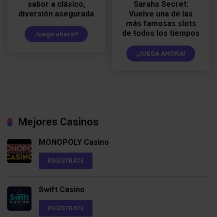
sabor a clásico,
Sarahs Secret:
diversión asegurada
Vuelve una de las
más famosas slots
de todos los tiempos
Juega ahora!!
¡JUEGA AHORA!
Mejores Casinos
MONOPOLY Casino
REGÍSTRATE
Swift Casino
REGÍSTRATE