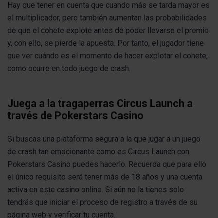
Hay que tener en cuenta que cuando más se tarda mayor es
el multiplicador, pero también aumentan las probabilidades
de que el cohete explote antes de poder llevarse el premio
y, con ello, se pierde la apuesta. Por tanto, el jugador tiene
que ver cuándo es el momento de hacer explotar el cohete,
como ocurre en todo juego de crash.
Juega a la tragaperras Circus Launch a
través de Pokerstars Casino
Si buscas una plataforma segura a la que jugar a un juego
de crash tan emocionante como es Circus Launch con
Pokerstars Casino puedes hacerlo. Recuerda que para ello
el único requisito será tener más de 18 años y una cuenta
activa en este casino online. Si aún no la tienes solo
tendrás que iniciar el proceso de registro a través de su
página web y verificar tu cuenta.