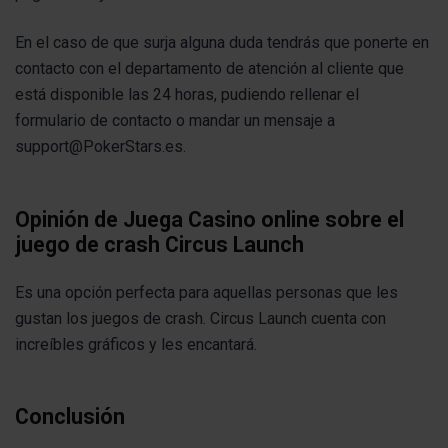
En el caso de que surja alguna duda tendrás que ponerte en
contacto con el departamento de atención al cliente que
está disponible las 24 horas, pudiendo rellenar el
formulario de contacto o mandar un mensaje a
support@PokerStars.es.
Opinión de Juega Casino online sobre el
juego de crash Circus Launch
Es una opción perfecta para aquellas personas que les
gustan los juegos de crash. Circus Launch cuenta con
increíbles gráficos y les encantará.
Conclusión