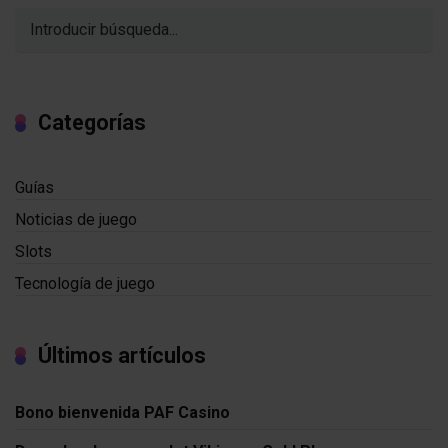
Categorías
Guías
Noticias de juego
Slots
Tecnología de juego
Últimos artículos
Bono bienvenida PAF Casino