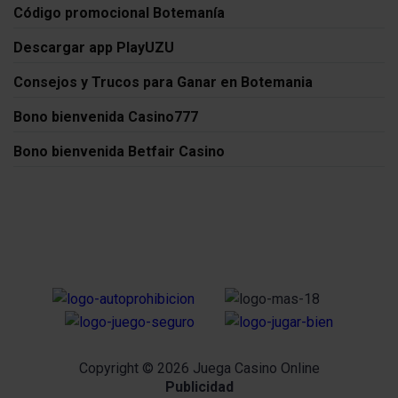
Código promocional Botemanía
Descargar app PlayUZU
Consejos y Trucos para Ganar en Botemania
Bono bienvenida Casino777
Bono bienvenida Betfair Casino
Copyright © 2026 Juega Casino Online
Publicidad