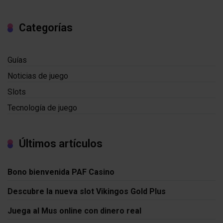
Categorías
Guías
Noticias de juego
Slots
Tecnología de juego
Últimos artículos
Bono bienvenida PAF Casino
Descubre la nueva slot Vikingos Gold Plus
Juega al Mus online con dinero real