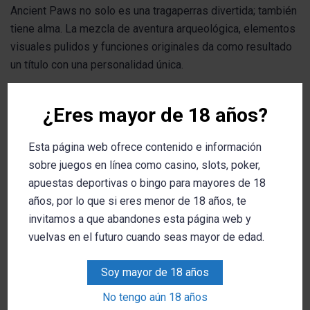
Ancient Paws no solo es una tragaperras divertida; también
tiene alma. La mezcla de aventura arqueológica, elementos
visuales pulidos y funciones originales da como resultado
un título con una personalidad única.
Los
comodines expansivos son el corazón del juego
, y
¿Eres mayor de 18 años?
su comportamiento tanto en el modo base como en la ronda
de bonificación puede brindarte momentos espectaculares.
Esta página web ofrece contenido e información
sobre juegos en línea como casino, slots, poker,
Aunque la fusión de comodines puede limitar un poco el
apuestas deportivas o bingo para mayores de 18
alcance de combinaciones ganadoras, también abre la
años, por lo que si eres menor de 18 años, te
puerta a multiplicadores gigantes que compensan con
invitamos a que abandones esta página web y
creces.
vuelvas en el futuro cuando seas mayor de edad.
¿Listo para encontrar tesoros con tu fiel compañero
Soy mayor de 18 años
peludo? Juega Ancient Paws ahora en Betsson y
aprovecha sus beneficios
No tengo aún 18 años