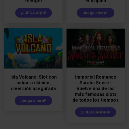
recoger
el trópico
¡JUEGA AQUI!
Juega ahora!!
Isla Volcano: Slot con
Immortal Romance
sabor a clásico,
Sarahs Secret:
diversión asegurada
Vuelve una de las
más famosas slots
de todos los tiempos
Juega ahora!!
¡JUEGA AHORA!