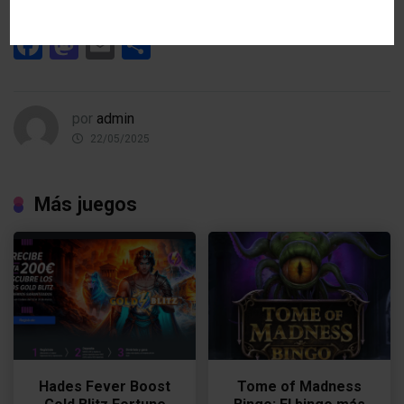
Facebook
Mastodon
Email
Compartir
por
admin
22/05/2025
Más juegos
Hades Fever Boost
Tome of Madness