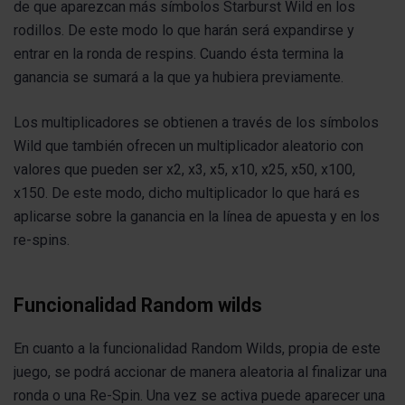
de que aparezcan más símbolos Starburst Wild en los
rodillos. De este modo lo que harán será expandirse y
entrar en la ronda de respins. Cuando ésta termina la
ganancia se sumará a la que ya hubiera previamente.
Los multiplicadores se obtienen a través de los símbolos
Wild que también ofrecen un multiplicador aleatorio con
valores que pueden ser x2, x3, x5, x10, x25, x50, x100,
x150. De este modo, dicho multiplicador lo que hará es
aplicarse sobre la ganancia en la línea de apuesta y en los
re-spins.
Funcionalidad Random wilds
En cuanto a la funcionalidad Random Wilds, propia de este
juego, se podrá accionar de manera aleatoria al finalizar una
ronda o una Re-Spin. Una vez se activa puede aparecer una