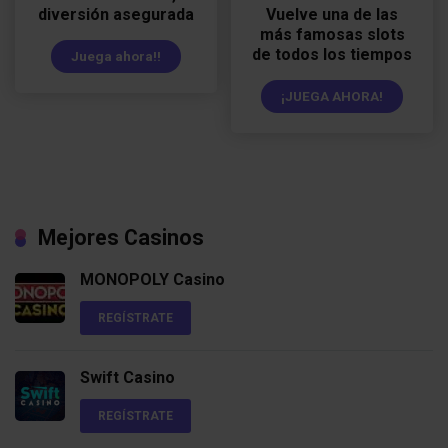
diversión asegurada
Vuelve una de las
más famosas slots
de todos los tiempos
Juega ahora!!
¡JUEGA AHORA!
Mejores Casinos
MONOPOLY Casino
REGÍSTRATE
Swift Casino
REGÍSTRATE