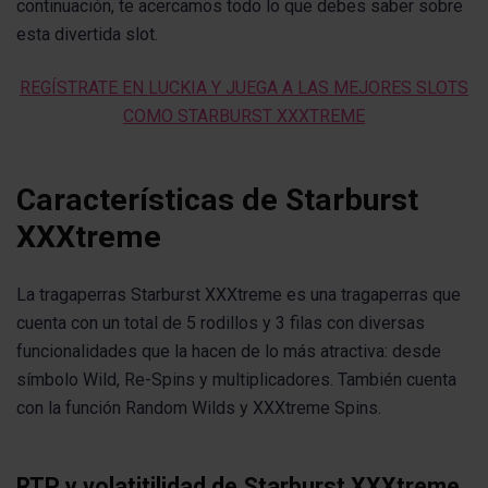
continuación, te acercamos todo lo que debes saber sobre
esta divertida slot.
REGÍSTRATE EN LUCKIA Y JUEGA A LAS MEJORES SLOTS
COMO STARBURST XXXTREME
Características de Starburst
XXXtreme
La tragaperras Starburst XXXtreme es una tragaperras que
cuenta con un total de 5 rodillos y 3 filas con diversas
funcionalidades que la hacen de lo más atractiva: desde
símbolo Wild, Re-Spins y multiplicadores. También cuenta
con la función Random Wilds y XXXtreme Spins.
RTP y volatitilidad de Starburst XXXtreme