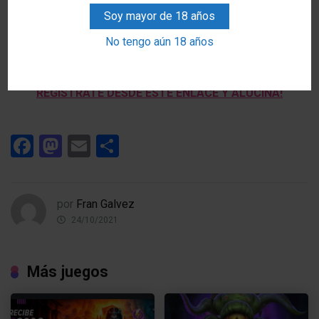
por encima de la media, aunque su volatilidad es alta
Soy mayor de 18 años
también. Una de sus grandes ventajas es que se pueden
realizar giros desde los 10 céntimos.
No tengo aún 18 años
¡SI QUIERES JUGAR A STARBURST XXXTREME
REGÍSTRATE DESDE ESTE ENLACE Y ALUCINA!
Facebook
Mastodon
Email
Compartir
por
Fran Galvez
24/10/2021
Más juegos