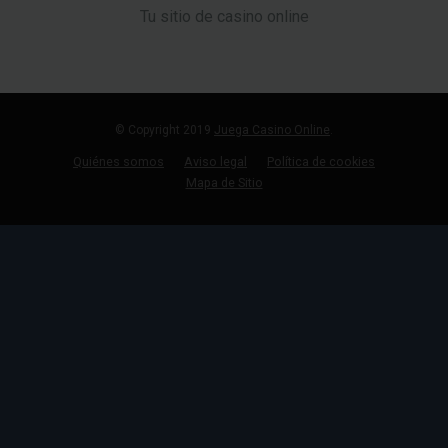
Tu sitio de casino online
© Copyright 2019
Juega Casino Online
.
Quiénes somos
Aviso legal
Política de cookies
Mapa de Sitio