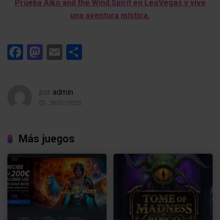
Prueba Aiko and the Wind Spirit en LeoVegas y vive
una aventura mística.
Facebook
Mastodon
Email
Compartir
por
admin
28/07/2025
Más juegos