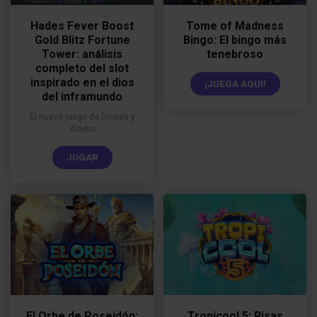
Hades Fever Boost
Tome of Madness
Gold Blitz Fortune
Bingo: El bingo más
Tower: análisis
tenebroso
completo del slot
inspirado en el dios
¡JUEGA AQUI!
del inframundo
El nuevo juego de Dioses y
dinero
JUGAR
El Orbe de Poseidón:
Tropicool 5: Risas