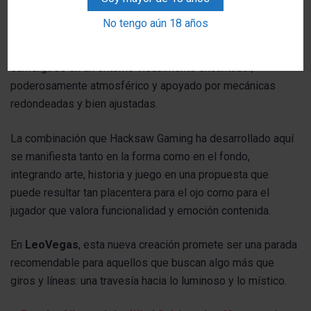
del catálogo del casino
LeoVegas
.
No tengo aún 18 años
En definitiva,
Aiko and the Wind Spirit
es una invitación a
sumergirse en un entorno visualmente encantador,
poderosamente atmosférico y apoyado por mecánicas
redondeadas y bien ajustadas.
La combinación que Hacksaw Gaming ha desarrollado aquí
se manifiesta tanto en la forma como en el fondo,
integrando arte, historia y juego en una propuesta que
puede resultar tan placentera para el ojo como para el
jugador que valora funcionalidad y emoción contenida.
En
LeoVegas
, esta nueva creación promete ser una parada
recomendable para aquellos que buscan algo más que
giros y líneas: una travesía hacia lo luminoso y lo místico.