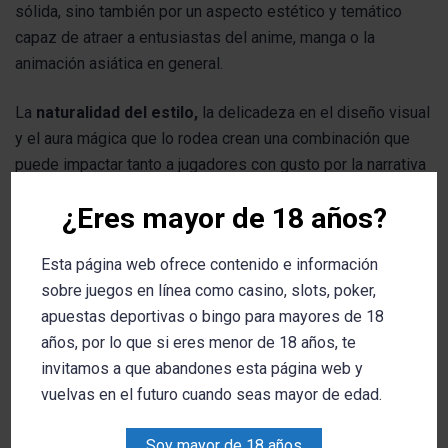
sólida, sino también por un aspecto estético y temático
capaz de atraer a entusiastas del anime, manga o la
animación asiática en general.
La
naturalidad del estilo,
la delicadeza en el diseño visual
y el aura mágica que lo rodea crean una combinación que
puede impactar tanto a jugadores con gusto por la narrativa
como a quienes buscan multiplicadores dinámicos en un
¿Eres mayor de 18 años?
formato accesible.
Esta página web ofrece contenido e información
Para quienes no se sienten particularmente atraídos por la
sobre juegos en línea como casino, slots, poker,
temática, la propuesta puede funcionar igualmente bien
apuestas deportivas o bingo para mayores de 18
debido al buen equilibrio entre la familiaridad de los
años, por lo que si eres menor de 18 años, te
comodines multiplicadores expansivos y las novedades en
invitamos a que abandones esta página web y
su evolución técnica.
vuelvas en el futuro cuando seas mayor de edad.
Esta dualidad hace que el título sea atractivo desde
múltiples enfoques, sumando razones para probarlo dentro
Soy mayor de 18 años