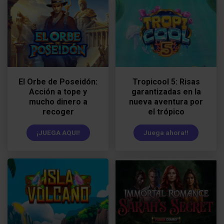
El Orbe de Poseidón:
Tropicool 5: Risas
Acción a tope y
garantizadas en la
mucho dinero a
nueva aventura por
recoger
el trópico
¡JUEGA AQUI!
Juega ahora!!