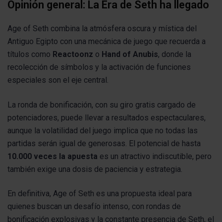
Opinión general: La Era de Seth ha llegado
Age of Seth combina la atmósfera oscura y mística del
Antiguo Egipto con una mecánica de juego que recuerda a
títulos como
Reactoonz
o
Hand of Anubis
, donde la
recolección de símbolos y la activación de funciones
especiales son el eje central.
La ronda de bonificación, con su giro gratis cargado de
potenciadores, puede llevar a resultados espectaculares,
aunque la volatilidad del juego implica que no todas las
partidas serán igual de generosas. El potencial de hasta
10.000 veces la apuesta
es un atractivo indiscutible, pero
también exige una dosis de paciencia y estrategia.
En definitiva, Age of Seth es una propuesta ideal para
quienes buscan un desafío intenso, con rondas de
bonificación explosivas y la constante presencia de Seth, el