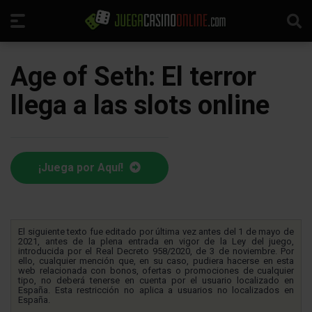
Age of Seth: El terror
llega a las slots online
¡Juega por Aquí!
El siguiente texto fue editado por última vez antes del 1 de mayo de
2021, antes de la plena entrada en vigor de la Ley del juego,
introducida por el Real Decreto 958/2020, de 3 de noviembre. Por
ello, cualquier mención que, en su caso, pudiera hacerse en esta
web relacionada con bonos, ofertas o promociones de cualquier
tipo, no deberá tenerse en cuenta por el usuario localizado en
España. Esta restricción no aplica a usuarios no localizados en
España.