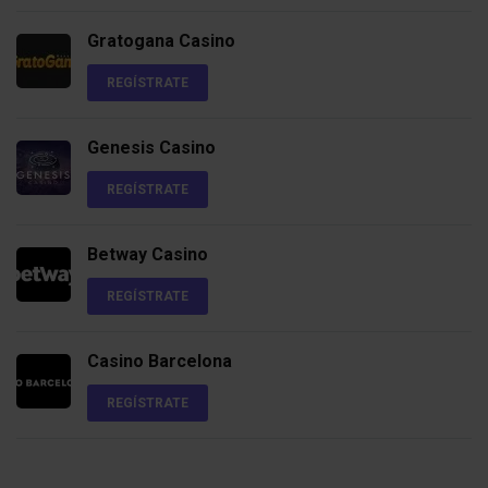
Gratogana Casino
REGÍSTRATE
Genesis Casino
REGÍSTRATE
Betway Casino
REGÍSTRATE
Casino Barcelona
REGÍSTRATE