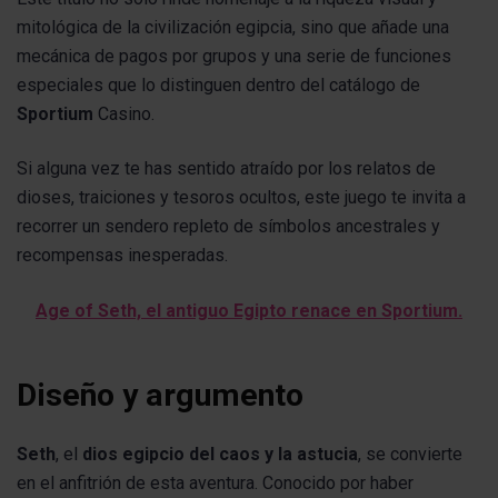
mitológica de la civilización egipcia, sino que añade una
mecánica de pagos por grupos y una serie de funciones
especiales que lo distinguen dentro del catálogo de
Sportium
Casino.
Si alguna vez te has sentido atraído por los relatos de
dioses, traiciones y tesoros ocultos, este juego te invita a
recorrer un sendero repleto de símbolos ancestrales y
recompensas inesperadas.
Age of Seth, el antiguo Egipto renace en Sportium.
Diseño y argumento
Seth
, el
dios egipcio del caos y la astucia
, se convierte
en el anfitrión de esta aventura. Conocido por haber