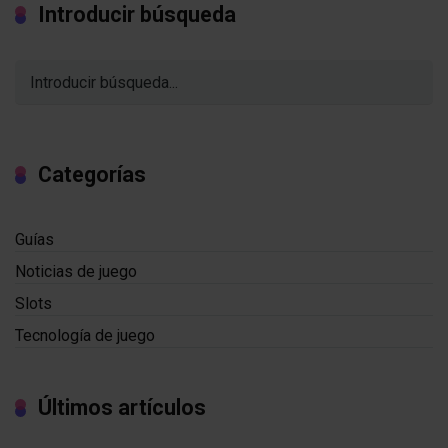
Introducir búsqueda
Categorías
Guías
Noticias de juego
Slots
Tecnología de juego
Últimos artículos