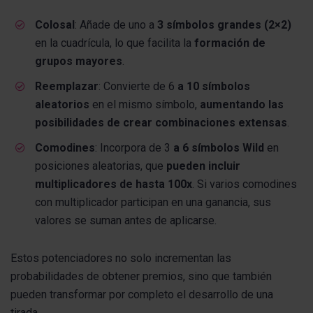
Colosal
: Añade de uno a
3 símbolos grandes (2×2)
en la cuadrícula, lo que facilita la
formación de
grupos mayores
.
Reemplazar
: Convierte de 6
a 10 símbolos
aleatorios
en el mismo símbolo,
aumentando las
posibilidades de crear combinaciones extensas
.
Comodines
: Incorpora de 3
a 6 símbolos Wild
en
posiciones aleatorias, que
pueden incluir
multiplicadores de hasta 100x
. Si varios comodines
con multiplicador participan en una ganancia, sus
valores se suman antes de aplicarse.
Estos potenciadores no solo incrementan las
probabilidades de obtener premios, sino que también
pueden transformar por completo el desarrollo de una
tirada.