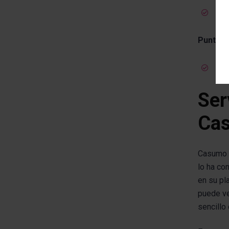
Int
Puntos 
Liv
Ser
Cas
Casumo C
lo ha co
en su pl
puede ve
sencillo