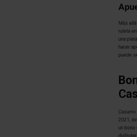
Apue
Más allá
ruleta e
una plat
hacer ap
puede se
Bon
Cas
Casumo C
2021, de
un bono 
disfruta