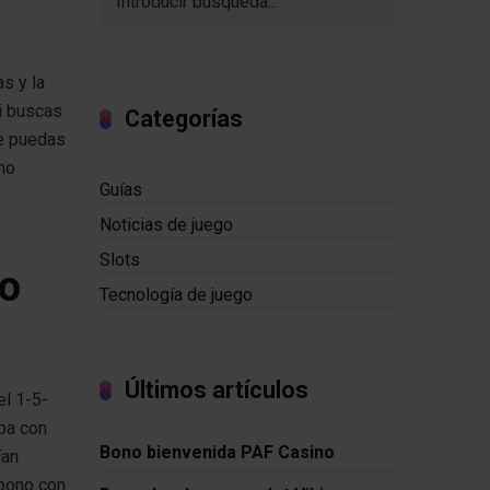
s y la
i buscas
Categorías
ue puedas
no
Guías
Noticias de juego
Slots
mo
Tecnología de juego
Últimos artículos
l 1-5-
aba con
Bono bienvenida PAF Casino
ían
 bono con