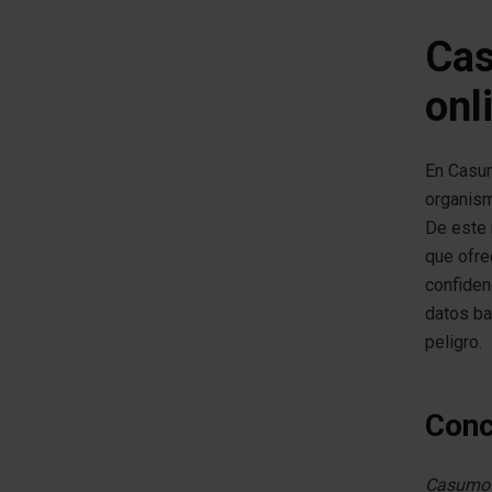
Cas
onl
En Casum
organism
De este 
que ofre
confiden
datos ba
peligro.
Conc
Casumo C