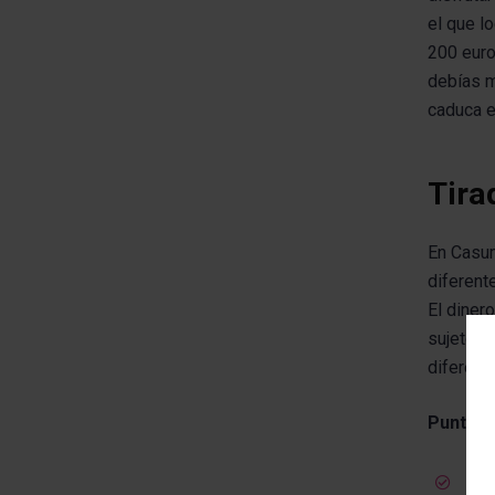
el que l
200 euro
debías m
caduca e
Tira
En Casum
diferent
El diner
sujetos a
diferent
Puntos 
Má