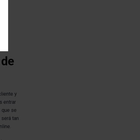
 de
liente y
s entrar
a que se
 será tan
nline.