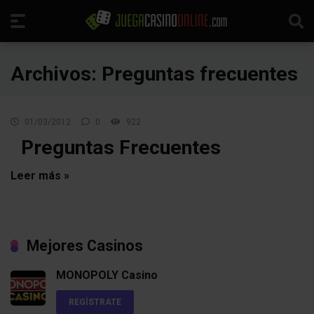
Archivos:
Preguntas frecuentes
01/03/2012
0
922
Preguntas Frecuentes
Leer más »
Mejores Casinos
MONOPOLY Casino
REGÍSTRATE