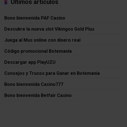
Últimos artículos
Bono bienvenida PAF Casino
Descubre la nueva slot Vikingos Gold Plus
Juega al Mus online con dinero real
Código promocional Botemanía
Descargar app PlayUZU
Consejos y Trucos para Ganar en Botemania
Bono bienvenida Casino777
Bono bienvenida Betfair Casino