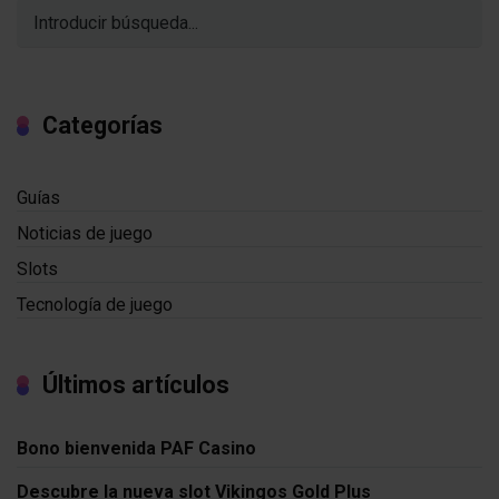
Categorías
Guías
Noticias de juego
Slots
Tecnología de juego
Últimos artículos
Bono bienvenida PAF Casino
Descubre la nueva slot Vikingos Gold Plus