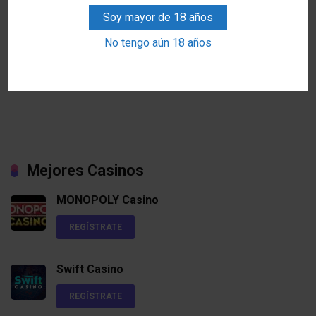
Guías
Soy mayor de 18 años
No tengo aún 18 años
Juega al Mus online con dinero real
19/11/2024
Mejores Casinos
MONOPOLY Casino
REGÍSTRATE
Swift Casino
REGÍSTRATE