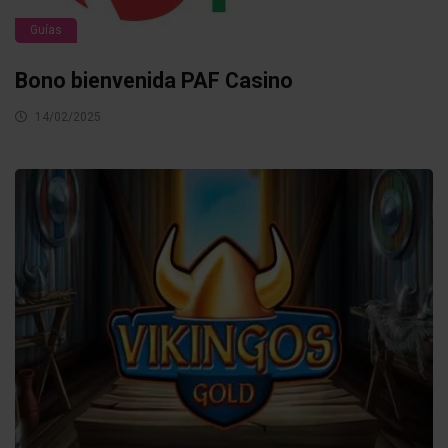
Guías
Bono bienvenida PAF Casino
14/02/2025