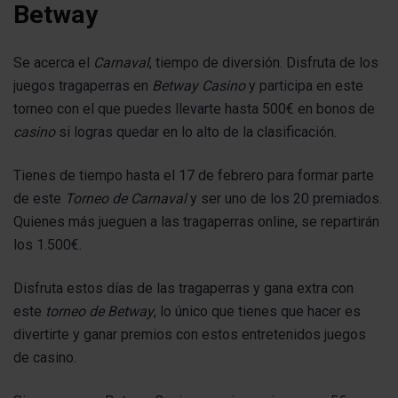
Betway
Se acerca el
Carnaval
, tiempo de diversión. Disfruta de los
juegos tragaperras en
Betway Casino
y participa en este
torneo con el que puedes llevarte hasta 500€ en bonos de
casino
si logras quedar en lo alto de la clasificación.
Tienes de tiempo hasta el 17 de febrero para formar parte
de este
Torneo de Carnaval
y ser uno de los 20 premiados.
Quienes más jueguen a las tragaperras online, se repartirán
los 1.500€.
Disfruta estos días de las tragaperras y gana extra con
este
torneo de Betway
, lo único que tienes que hacer es
divertirte y ganar premios con estos entretenidos juegos
de casino.