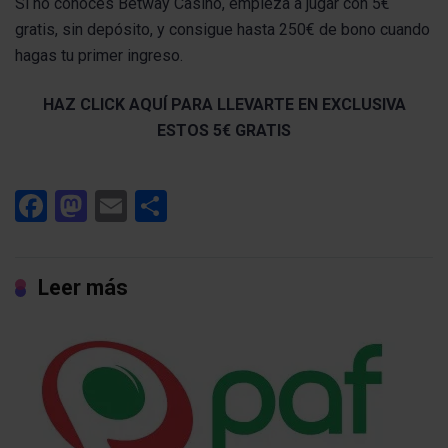
Si no conoces Betway Casino, empieza a jugar con 5€
gratis, sin depósito, y consigue hasta 250€ de bono cuando
hagas tu primer ingreso.
HAZ CLICK AQUÍ PARA LLEVARTE EN EXCLUSIVA
ESTOS 5€ GRATIS
Facebook
Mastodon
Email
Compartir
Leer más