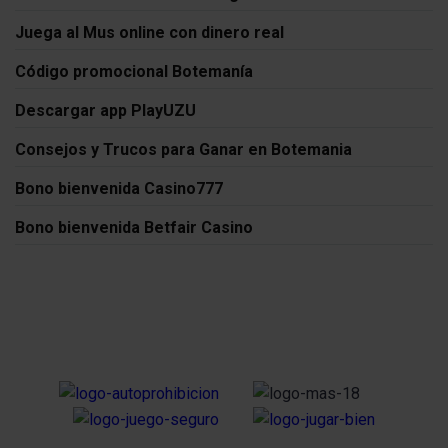
Juega al Mus online con dinero real
Código promocional Botemanía
Descargar app PlayUZU
Consejos y Trucos para Ganar en Botemania
Bono bienvenida Casino777
Bono bienvenida Betfair Casino