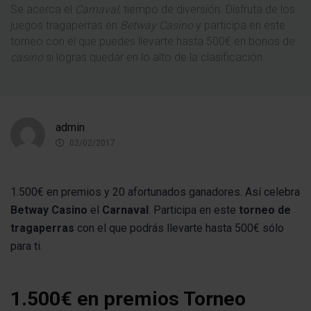
Se acerca el
Carnaval
, tiempo de diversión. Disfruta de los
juegos tragaperras en
Betway Casino
y participa en este
torneo con el que puedes llevarte hasta 500€ en bonos de
casino
si logras quedar en lo alto de la clasificación.
admin
02/02/2017
1.500€ en premios y 20 afortunados ganadores. Así celebra
Betway Casino
el
Carnaval
. Participa en este
torneo de
tragaperras
con el que podrás llevarte hasta 500€ sólo
para ti.
1.500€ en premios Torneo