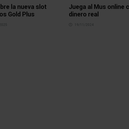
re la nueva slot
Juega al Mus online 
os Gold Plus
dinero real
2025
19/11/2024