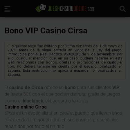
Bono VIP Casino Cirsa
El siguiente texto fue editado por última vez antes del 1 de mayo de
2021, antes de la plena entrada en vigor de la Ley del juego,
introducida por el Real Decreto 958/2020, de 3 de noviembre. Por
ello, cualquier mención que, en su caso, pudiera hacerse en esta
web relacionada con bonos, ofertas o promociones de cualquier
tipo, no deberá tenerse en cuenta por el usuario localizado en
España. Esta restricción no aplica a usuarios no localizados en
España.
El
casino de Cirsa
ofrece un
bono
para sus clientes
VIP
de hasta 50€ con el que podrán disfrutar gratis de juegos
como el
blackjack
, el baccará o la ruleta.
Casino online Cirsa
Cirsa
es un especialista en
casino
, puesto que llevan años
ofreciendo la mejor calidad en sus casinos presenciales
repartidos por todo el mundo.