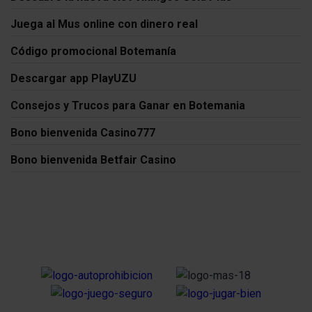
Juega al Mus online con dinero real
Código promocional Botemanía
Descargar app PlayUZU
Consejos y Trucos para Ganar en Botemania
Bono bienvenida Casino777
Bono bienvenida Betfair Casino