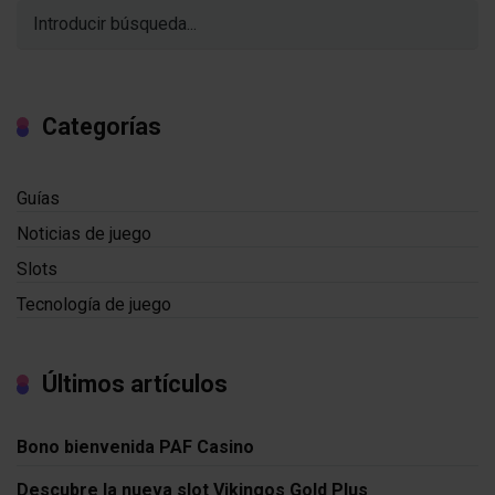
Categorías
Guías
Noticias de juego
Slots
Tecnología de juego
Últimos artículos
Bono bienvenida PAF Casino
Descubre la nueva slot Vikingos Gold Plus