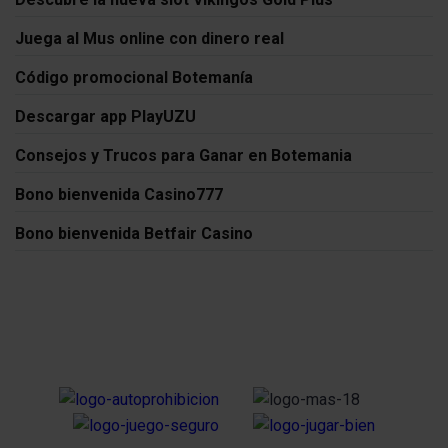
Juega al Mus online con dinero real
Código promocional Botemanía
Descargar app PlayUZU
Consejos y Trucos para Ganar en Botemania
Bono bienvenida Casino777
Bono bienvenida Betfair Casino