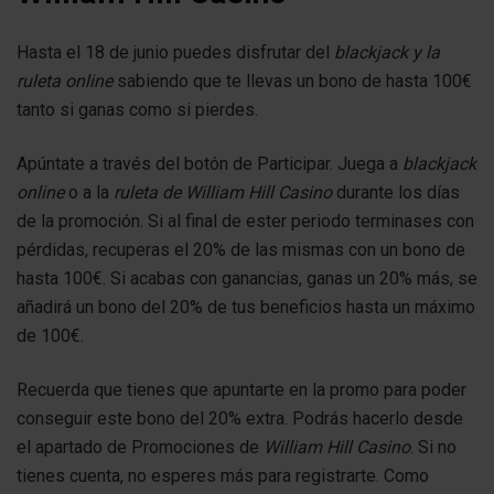
Hasta el 18 de junio puedes disfrutar del
blackjack y la
ruleta online
sabiendo que te llevas un bono de hasta 100€
tanto si ganas como si pierdes.
Apúntate a través del botón de Participar. Juega a
blackjack
online
o a la
ruleta de William Hill Casino
durante los días
de la promoción. Si al final de ester periodo terminases con
pérdidas, recuperas el 20% de las mismas con un bono de
hasta 100€. Si acabas con ganancias, ganas un 20% más, se
añadirá un bono del 20% de tus beneficios hasta un máximo
de 100€.
Recuerda que tienes que apuntarte en la promo para poder
conseguir este bono del 20% extra. Podrás hacerlo desde
el apartado de Promociones de
William Hill Casino
. Si no
tienes cuenta, no esperes más para registrarte. Como