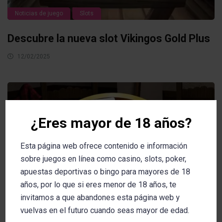
Noticias de juego
Slots
Descubre la nueva slot Vikingos Gold Plus
12/02/2025
¿Eres mayor de 18 años?
Esta página web ofrece contenido e información
sobre juegos en línea como casino, slots, poker,
apuestas deportivas o bingo para mayores de 18
años, por lo que si eres menor de 18 años, te
invitamos a que abandones esta página web y
vuelvas en el futuro cuando seas mayor de edad.