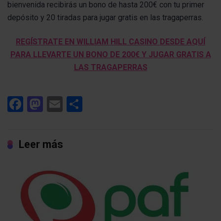
bienvenida recibirás un bono de hasta 200€ con tu primer
depósito y 20 tiradas para jugar gratis en las tragaperras.
REGÍSTRATE EN WILLIAM HILL CASINO DESDE AQUÍ
PARA LLEVARTE UN BONO DE 200€ Y JUGAR GRATIS A
LAS TRAGAPERRAS
Facebook
Mastodon
Email
Compartir
Leer más