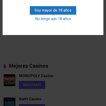
Soy mayor de 18 años
Guías
No tengo aún 18 años
Juega al Mus online con dinero real
19/11/2024
Mejores Casinos
MONOPOLY Casino
REGÍSTRATE
Swift Casino