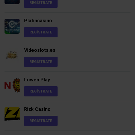
REGÍSTRATE
Platincasino
REGÍSTRATE
Videoslots.es
REGÍSTRATE
Lowen Play
REGÍSTRATE
Rizk Casino
REGÍSTRATE