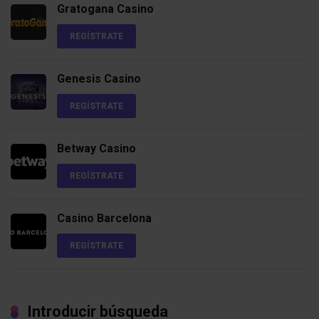
Gratogana Casino
REGÍSTRATE
Genesis Casino
REGÍSTRATE
Betway Casino
REGÍSTRATE
Casino Barcelona
REGÍSTRATE
Introducir búsqueda