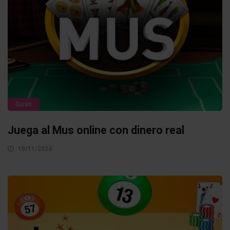
Guías
Juega al Mus online con dinero real
19/11/2024