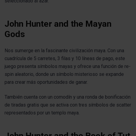
seleccionado al azar.
John Hunter and the Mayan
Gods
Nos sumerge en la fascinante civilización maya. Con una
cuadrícula de 5 carretes, 3 filas y 10 líneas de pago, este
juego presenta símbolos mayas y ofrece una función de re-
spin aleatorio, donde un símbolo misterioso se expande
para crear más oportunidades de ganar.
También cuenta con un comodín y una ronda de bonificación
de tiradas gratis que se activa con tres símbolos de scatter
representados por un templo maya.
John Hunter and the Book of Tut