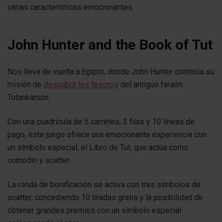
varias características emocionantes.
John Hunter and the Book of Tut
Nos lleva de vuelta a Egipto, donde John Hunter continúa su
misión de
descubrir los tesoros
del antiguo faraón
Tutankamón.
Con una cuadrícula de 5 carretes, 3 filas y 10 líneas de
pago, este juego ofrece una emocionante experiencia con
un símbolo especial, el Libro de Tut, que actúa como
comodín y scatter.
La ronda de bonificación se activa con tres símbolos de
scatter, concediendo 10 tiradas gratis y la posibilidad de
obtener grandes premios con un símbolo especial