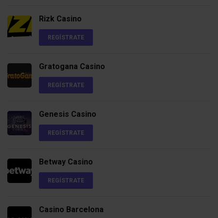
Rizk Casino
REGÍSTRATE
Gratogana Casino
REGÍSTRATE
Genesis Casino
REGÍSTRATE
Betway Casino
REGÍSTRATE
Casino Barcelona