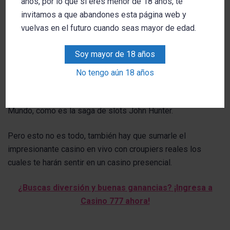
años, por lo que si eres menor de 18 años, te
ofrece una empresa como 888. Cuenta con licencia de la
invitamos a que abandones esta página web y
DGOJ, lo que garantiza la fiabilidad de la empresa, así como
vuelvas en el futuro cuando seas mayor de edad.
absoluta seguridad en todas sus transacciones.
Soy mayor de 18 años
En cuanto a su catálogo de juego, podemos afirmar que es
el mejor del mercado, ya que podrás encontrar desde los
No tengo aún 18 años
juegos de toda la vida como el blackjack, ruleta, baccarat, y
por supuesto, los juegos de slots más reconocidos del
Mundo, como es la saga de slots John Hunter.
Pero esto no es todo, también hay que sumarle el
impresionante casino en vivo con croupiers reales los
cuales te harán sentir en un casino presencial.
¿Buscas diversión y buenas ganancias? ¡Ingresa a
Casino 777 ahora!