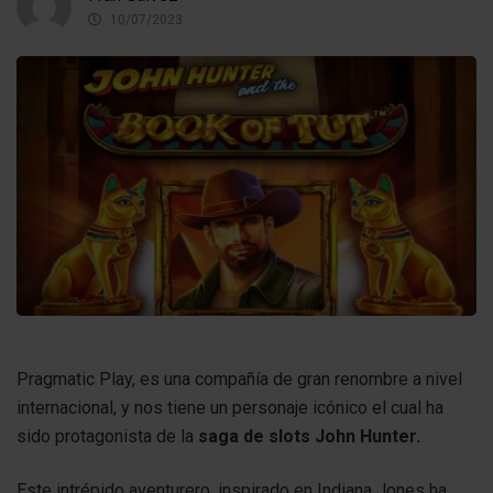
10/07/2023
Pragmatic Play, es una compañía de gran renombre a nivel
internacional, y nos tiene un personaje icónico el cual ha
sido protagonista de la
saga de slots John Hunter.
Este intrépido aventurero, inspirado en Indiana Jones ha