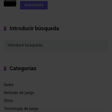
REGÍSTRATE
Introducir búsqueda
Categorías
Guías
Noticias de juego
Slots
Tecnología de juego