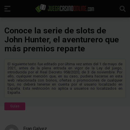
Conoce la serie de slots de
John Hunter, el aventurero que
más premios reparte
El siguiente texto fue editado por última vez antes del 1 de mayo de
2021, antes de la plena entrada en vigor de la Ley del juego,
introducida por el Real Decreto 958/2020, de 3 de noviembre. Por
ello, cualquier mención que, en su caso, pudiera hacerse en esta
web relacionada con bonos, ofertas o promociones de cualquier
tipo, no deberá tenerse en cuenta por el usuario localizado en
España. Esta restricción no aplica a usuarios no localizados en
España.
Guías
Fran Galvez