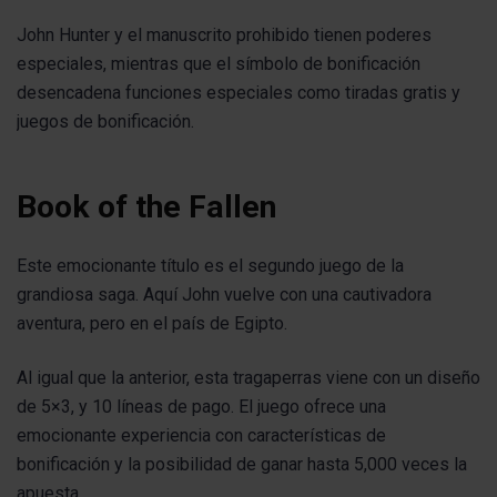
John Hunter y el manuscrito prohibido tienen poderes
especiales, mientras que el símbolo de bonificación
desencadena funciones especiales como tiradas gratis y
juegos de bonificación.
Book of the Fallen
Este emocionante título es el segundo juego de la
grandiosa saga. Aquí John vuelve con una cautivadora
aventura, pero en el país de Egipto.
Al igual que la anterior, esta tragaperras viene con un diseño
de 5×3, y 10 líneas de pago. El juego ofrece una
emocionante experiencia con características de
bonificación y la posibilidad de ganar hasta 5,000 veces la
apuesta.