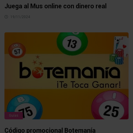
Juega al Mus online con dinero real
19/11/2024
Guías
Código promocional Botemanía