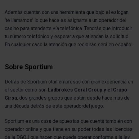
Además cuentan con una herramienta que bajo el eslogan
‘te llamamos’ lo que hace es asignarte a un operador del
casino para atenderte vía telefónica. Tendrás que introducir
tu número telefónico y esperar a que atiendan la solicitud.
En cualquier caso la atención que recibirás será en español.
Sobre Sportium
Detrás de Sportium stán empresas con gran experiencia en
el sector como son
Ladbrokes Coral Group y el Grupo
Cirsa
, dos grandes grupos que están desde hace más de
una década detrás de este operadordel juego.
Sportium es una casa de apuestas que cuenta también con
operador online y que tiene en su poder todas las licencias
de la DGOJ que hacen que pueda operar conforme a la ley