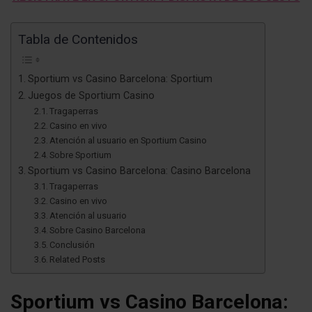
Tabla de Contenidos
Sportium vs Casino Barcelona: Sportium
Juegos de Sportium Casino
Tragaperras
Casino en vivo
Atención al usuario en Sportium Casino
Sobre Sportium
Sportium vs Casino Barcelona: Casino Barcelona
Tragaperras
Casino en vivo
Atención al usuario
Sobre Casino Barcelona
Conclusión
Related Posts
Sportium vs Casino Barcelona: