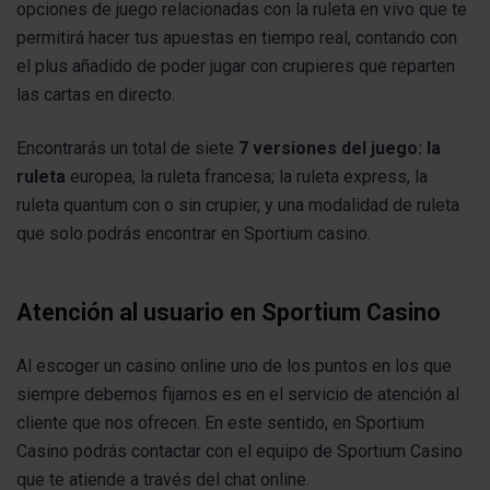
opciones de juego relacionadas con la ruleta en vivo que te
permitirá hacer tus apuestas en tiempo real, contando con
el plus añadido de poder jugar con crupieres que reparten
las cartas en directo.
Encontrarás un total de siete
7 versiones del juego: la
ruleta
europea, la ruleta francesa; la ruleta express, la
ruleta quantum con o sin crupier, y una modalidad de ruleta
que solo podrás encontrar en Sportium casino.
Atención al usuario en Sportium Casino
Al escoger un casino online uno de los puntos en los que
siempre debemos fijarnos es en el servicio de atención al
cliente que nos ofrecen. En este sentido, en Sportium
Casino podrás contactar con el equipo de Sportium Casino
que te atiende a través del chat online.