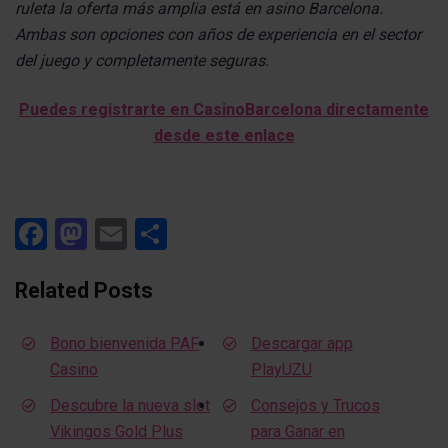
ruleta la oferta más amplia está en asino Barcelona.
Ambas son opciones con años de experiencia en el sector
del juego y completamente seguras.
Puedes registrarte en CasinoBarcelona directamente
desde este enlace
Facebook
Mastodon
Email
Compartir
Related Posts
Bono bienvenida PAF
Descargar app
Casino
PlayUZU
Descubre la nueva slot
Consejos y Trucos
Vikingos Gold Plus
para Ganar en