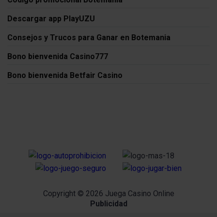
Descargar app PlayUZU
Consejos y Trucos para Ganar en Botemania
Bono bienvenida Casino777
Bono bienvenida Betfair Casino
Copyright © 2026 Juega Casino Online
Publicidad