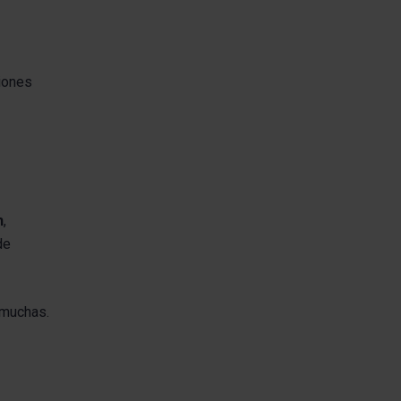
ciones
h
,
de
s muchas.