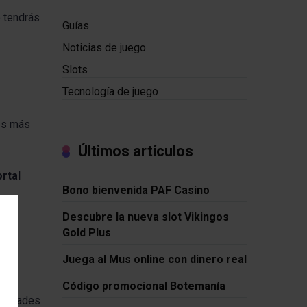
o tendrás
Guías
Noticias de juego
Slots
Tecnología de juego
es más
Últimos artículos
rtal
Bono bienvenida PAF Casino
Descubre la nueva slot Vikingos
Gold Plus
Juega al Mus online con dinero real
n te
Código promocional Botemanía
bilidades