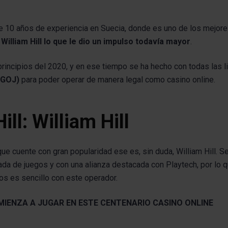
e 10 años de experiencia en Suecia, donde es uno de los mejor
r
William Hill lo que le dio un impulso todavía mayor
.
rincipios del 2020, y en ese tiempo se ha hecho con todas las l
DGOJ)
para poder operar de manera legal como casino online.
ll: William Hill
ue cuente con gran popularidad ese es, sin duda, William Hill. Se
ada de juegos y con una alianza destacada con Playtech, por lo 
os es sencillo con este operador.
OMIENZA A JUGAR EN ESTE CENTENARIO CASINO ONLINE