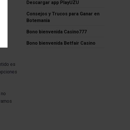
Descargar app PlayUZU
Consejos y Trucos para Ganar en
n
Botemania
Bono bienvenida Casino777
Bono bienvenida Betfair Casino
ntido es
 opciones
, no
eramos