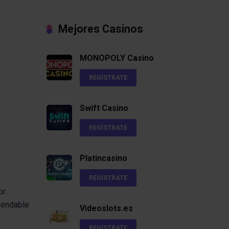
Mejores Casinos
MONOPOLY Casino
REGÍSTRATE
Swift Casino
REGÍSTRATE
Platincasino
REGÍSTRATE
or
mendable
Videoslots.es
REGÍSTRATE