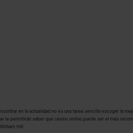
ncontrar en la actualidad no es una tarea sencilla escoger la mej
ue te permitirán saber qué casino online puede ser el más reco
illiam Hill.