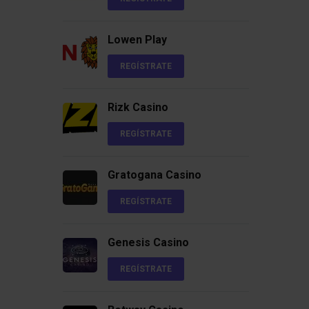
Lowen Play
REGÍSTRATE
Rizk Casino
REGÍSTRATE
Gratogana Casino
REGÍSTRATE
Genesis Casino
REGÍSTRATE