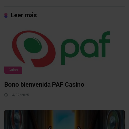
Leer más
Guías
Bono bienvenida PAF Casino
14/02/2025