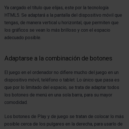
Ya cargado el título que elijas, este por la tecnología
HTML5. Se adaptará a la pantalla del dispositivo móvil que
tengas, de manera vertical u horizontal, que permiten que
los gráficos se vean lo más brilloso y con el espacio
adecuado posible.
Adaptarse a la combinación de botones
El juego en el ordenador no difiere mucho del juego en un
dispositivo móvil, teléfono o tablet. Lo único que pasa es
que por lo limitado del espacio, se trata de adaptar todos
los botones de menú en una sola barra, para su mayor
comodidad.
Los botones de Play y de juego se tratan de colocar lo más
posible cerca de los pulgares en la derecha, para usarlo de