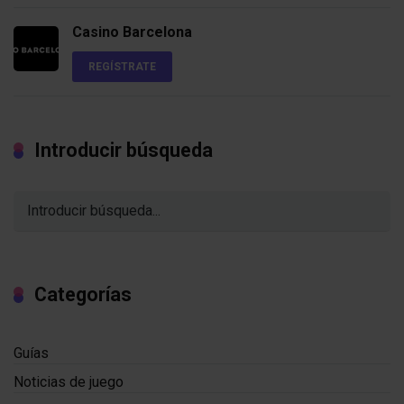
Casino Barcelona
REGÍSTRATE
Introducir búsqueda
Categorías
Guías
Noticias de juego