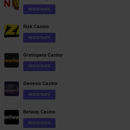
REGÍSTRATE
Rizk Casino
REGÍSTRATE
Gratogana Casino
REGÍSTRATE
Genesis Casino
REGÍSTRATE
Betway Casino
REGÍSTRATE