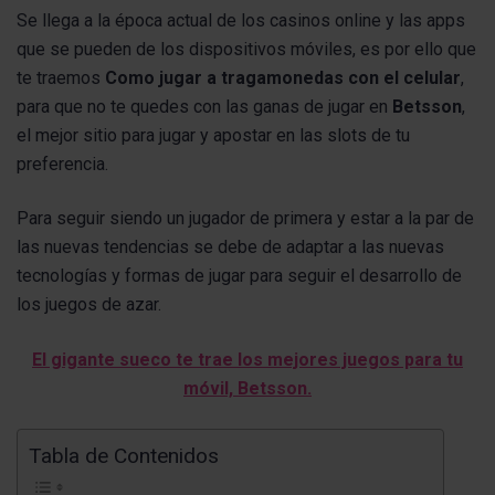
Se llega a la época actual de los casinos online y las apps
que se pueden de los dispositivos móviles, es por ello que
te traemos
Como jugar a tragamonedas con el celular
,
para que no te quedes con las ganas de jugar en
Betsson
,
el mejor sitio para jugar y apostar en las slots de tu
preferencia.
Para seguir siendo un jugador de primera y estar a la par de
las nuevas tendencias se debe de adaptar a las nuevas
tecnologías y formas de jugar para seguir el desarrollo de
los juegos de azar.
El gigante sueco te trae los mejores juegos para tu
móvil, Betsson.
Tabla de Contenidos