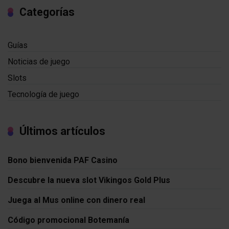
Categorías
Guías
Noticias de juego
Slots
Tecnología de juego
Últimos artículos
Bono bienvenida PAF Casino
Descubre la nueva slot Vikingos Gold Plus
Juega al Mus online con dinero real
Código promocional Botemanía