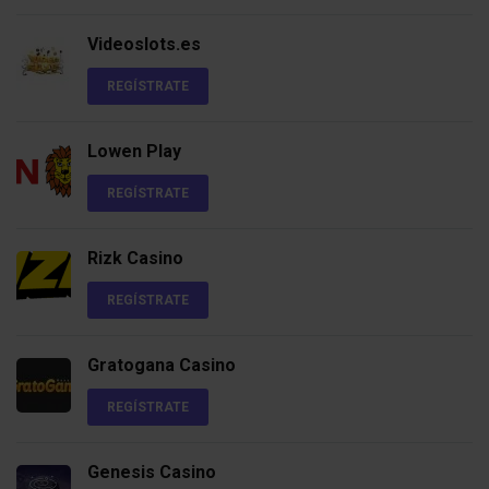
Videoslots.es
REGÍSTRATE
Lowen Play
REGÍSTRATE
Rizk Casino
REGÍSTRATE
Gratogana Casino
REGÍSTRATE
Genesis Casino