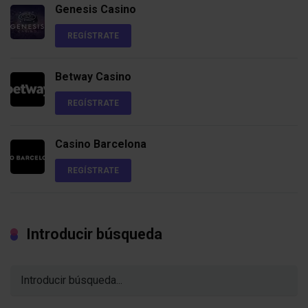
Genesis Casino
REGÍSTRATE
Betway Casino
REGÍSTRATE
Casino Barcelona
REGÍSTRATE
Introducir búsqueda