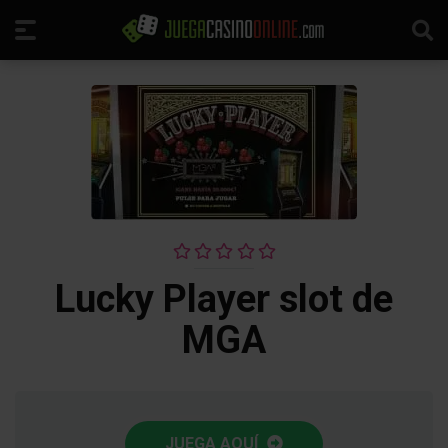
Lucky Player slot de
MGA
JUEGA AQUÍ