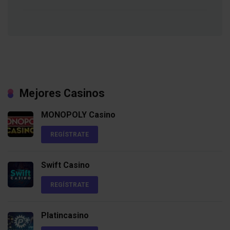
Mejores Casinos
MONOPOLY Casino
REGÍSTRATE
Swift Casino
REGÍSTRATE
Platincasino