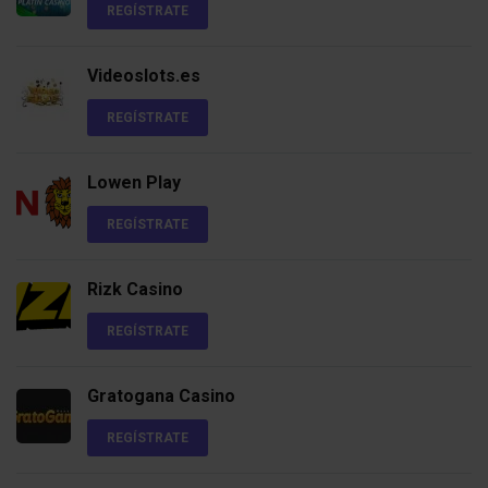
REGÍSTRATE
Videoslots.es
REGÍSTRATE
Lowen Play
REGÍSTRATE
Rizk Casino
REGÍSTRATE
Gratogana Casino
REGÍSTRATE