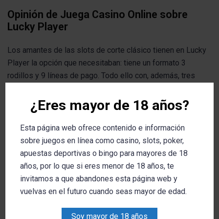
Opinión de Juega Casino Online sobre
Lucky Player
Los amantes de las slots de corte clásico tienen en Lucky
Player la opción que necesitaban: tiene un formato 3
rodillos y 9 líneas de pago. Todo ello con, además, tres
minijuegos y un premio máximo de 20.000 euros. Destaca
por ser una slot accesible al ofrecer giros desde los 20
¿Eres mayor de 18 años?
céntimos, mientras que el precio máximo por giro es de 20
euros.
Esta página web ofrece contenido e información
sobre juegos en línea como casino, slots, poker,
apuestas deportivas o bingo para mayores de 18
Conclusión
años, por lo que si eres menor de 18 años, te
invitamos a que abandones esta página web y
No te pierdas Lucky Player, una slot de corte clásico que ha
vuelvas en el futuro cuando seas mayor de edad.
lanzado MGA Games. Cuenta con un formato clásico, tres
minijuegos y un premio máximo de por giro que alcanza
Soy mayor de 18 años