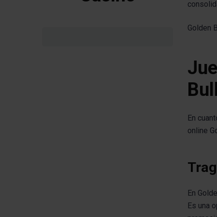
consolid
Golden B
Jue
Bul
En cuant
online G
Trag
En Golde
Es una o