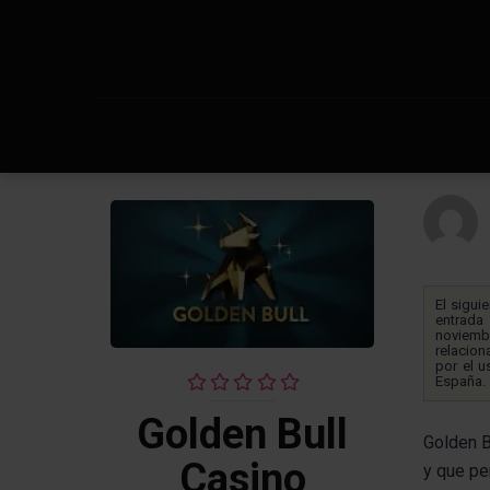
El sigui
entrada
noviemb
relacion
por el u
España.
Golden Bull
Golden B
Casino
y que pe