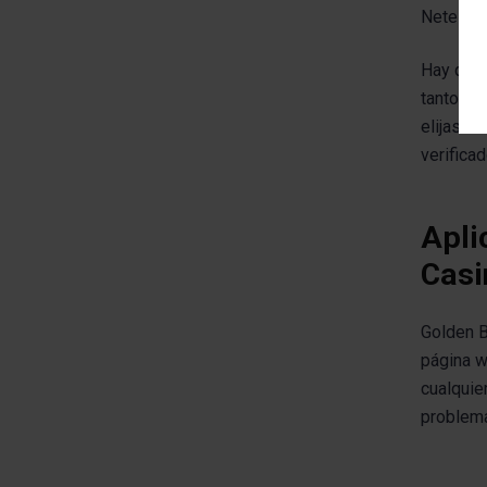
Neteller,
Hay que 
tanto el
elijas. 
verificad
Apli
Casi
Golden B
página w
cualquie
problema