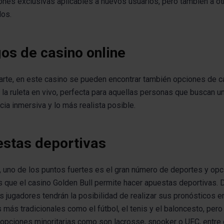
nes exclusivas aplicables a nuevos usuarios, pero también a ot
dos.
os de casino online
arte, en este casino se pueden encontrar también opciones de c
la ruleta en vivo, perfecta para aquellas personas que buscan u
cia inmersiva y lo más realista posible.
stas deportivas
, uno de los puntos fuertes es el gran número de deportes y op
s que el casino Golden Bull permite hacer apuestas deportivas. 
s jugadores tendrán la posibilidad de realizar sus pronósticos e
 más tradicionales como el fútbol, el tenis y el baloncesto, per
 opciones minoritarias como son lacrosse, snooker o UFC, entre 