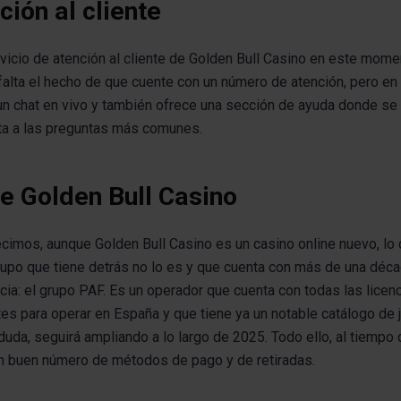
ción al cliente
rvicio de atención al cliente de Golden Bull Casino en este mom
falta el hecho de que cuente con un número de atención, pero e
 un chat en vivo y también ofrece una sección de ayuda donde se
a a las preguntas más comunes.
e Golden Bull Casino
imos, aunque Golden Bull Casino es un casino online nuevo, lo 
rupo que tiene detrás no lo es y que cuenta con más de una déc
cia: el grupo PAF. Es un operador que cuenta con todas las licen
tes para operar en España y que tiene ya un notable catálogo de
 duda, seguirá ampliando a lo largo de 2025. Todo ello, al tiempo
n buen número de métodos de pago y de retiradas.