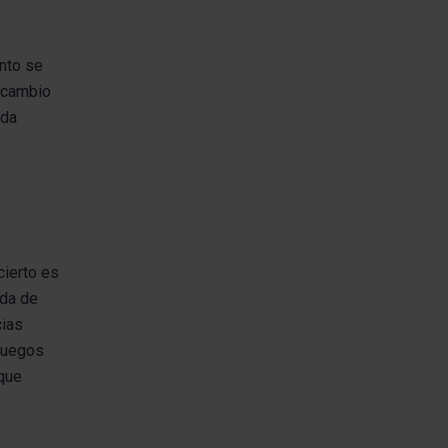
ento se
n cambio
 da
cierto es
ada de
cias
 juegos
 que