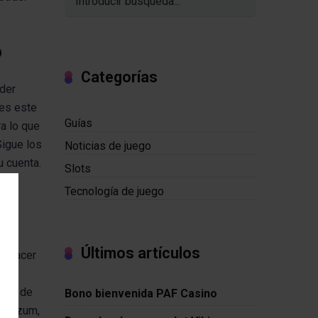
o
Categorías
der
les este
Guías
ra lo que
Sigue los
Noticias de juego
u cuenta.
Slots
Tecnología de juego
Últimos artículos
de hacer
 las
jeta de
Bono bienvenida PAF Casino
a, Bizum,