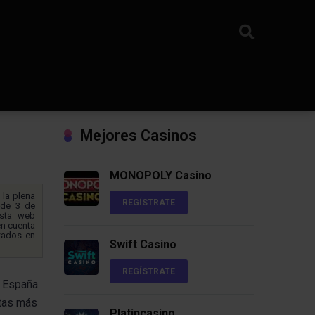
Mejores Casinos
MONOPOLY Casino
 la plena
REGÍSTRATE
 de 3 de
esta web
en cuenta
izados en
Swift Casino
REGÍSTRATE
n España
stas más
Platincasino