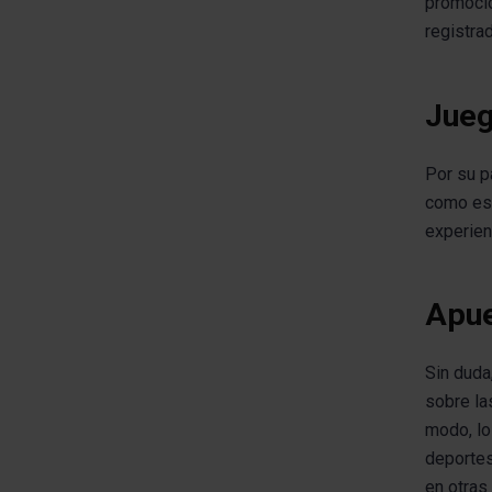
promocio
registra
Jueg
Por su p
como es 
experien
Apue
Sin duda
sobre la
modo, lo
deportes
en otras