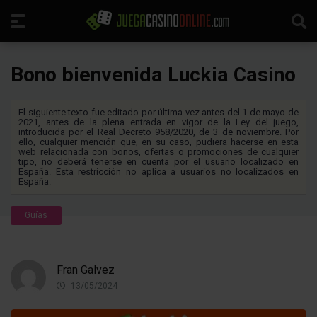
Bono bienvenida Luckia Casino
El siguiente texto fue editado por última vez antes del 1 de mayo de
2021, antes de la plena entrada en vigor de la Ley del juego,
introducida por el Real Decreto 958/2020, de 3 de noviembre. Por
ello, cualquier mención que, en su caso, pudiera hacerse en esta
web relacionada con bonos, ofertas o promociones de cualquier
tipo, no deberá tenerse en cuenta por el usuario localizado en
España. Esta restricción no aplica a usuarios no localizados en
España.
Guías
Fran Galvez
13/05/2024