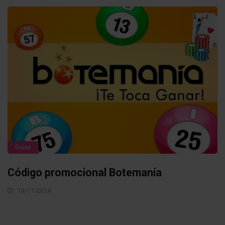
Guías
Código promocional Botemanía
18/11/2024