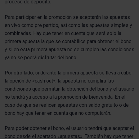
proceso de depósito.
Para participar en la promoción se aceptarán las apuestas
en vivo como pre partido, así como las apuestas simples y
combinadas. Hay que tener en cuenta que será solo la
primera apuesta la que se contabilice para obtener el bono
y si en esta primera apuesta no se cumplen las condiciones
ya no se podrá disfrutar del bono.
Por otro lado, si durante la primera apuesta se lleva a cabo
la opción de «cash out», la apuesta no cumplirá las
condiciones que permitan la obtención del bono y el usuario
no tendrá ya acceso a la promoción de bienvenida. En el
caso de que se realicen apuestas con saldo gratuito o de
bono hay que tener en cuenta que no computarán.
Para poder obtener el bono, el usuario tendrá que aceptar el
bono desde el apartado «apuestas». También hay que tener