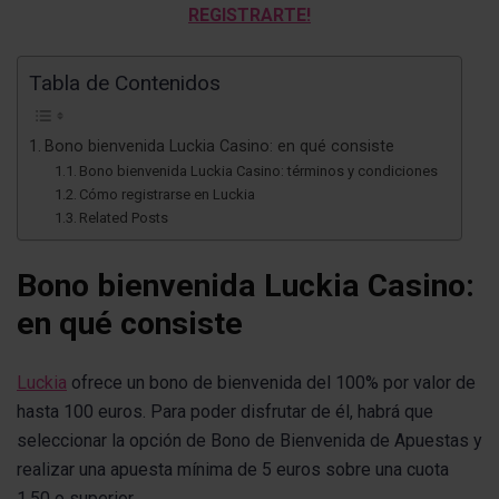
REGISTRARTE!
Tabla de Contenidos
Bono bienvenida Luckia Casino: en qué consiste
Bono bienvenida Luckia Casino: términos y condiciones
Cómo registrarse en Luckia
Related Posts
Bono bienvenida Luckia Casino:
en qué consiste
Luckia
ofrece un bono de bienvenida del 100% por valor de
hasta 100 euros. Para poder disfrutar de él, habrá que
seleccionar la opción de Bono de Bienvenida de Apuestas y
realizar una apuesta mínima de 5 euros sobre una cuota
1.50 o superior.