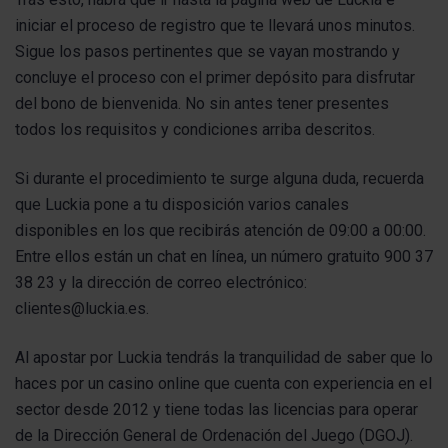
iniciar el proceso de registro que te llevará unos minutos.
Sigue los pasos pertinentes que se vayan mostrando y
concluye el proceso con el primer depósito para disfrutar
del bono de bienvenida. No sin antes tener presentes
todos los requisitos y condiciones arriba descritos.
Si durante el procedimiento te surge alguna duda, recuerda
que Luckia pone a tu disposición varios canales
disponibles en los que recibirás atención de 09:00 a 00:00.
Entre ellos están un chat en línea, un número gratuito 900 37
38 23 y la dirección de correo electrónico:
clientes@luckia.es.
Al apostar por Luckia tendrás la tranquilidad de saber que lo
haces por un casino online que cuenta con experiencia en el
sector desde 2012 y tiene todas las licencias para operar
de la Dirección General de Ordenación del Juego (DGOJ).