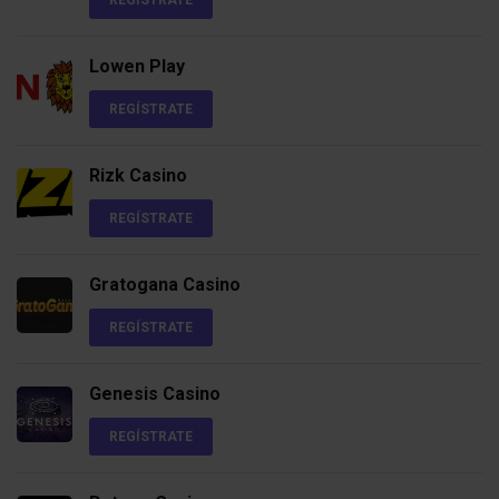
Lowen Play
REGÍSTRATE
Rizk Casino
REGÍSTRATE
Gratogana Casino
REGÍSTRATE
Genesis Casino
REGÍSTRATE