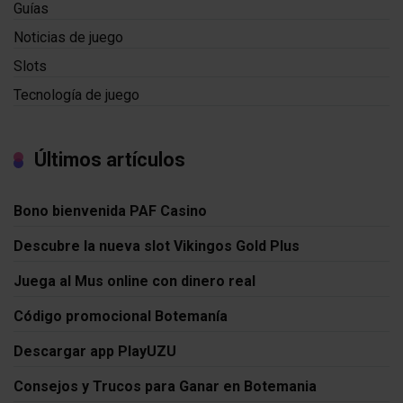
Guías
Noticias de juego
Slots
Tecnología de juego
Últimos artículos
Bono bienvenida PAF Casino
Descubre la nueva slot Vikingos Gold Plus
Juega al Mus online con dinero real
Código promocional Botemanía
Descargar app PlayUZU
Consejos y Trucos para Ganar en Botemania