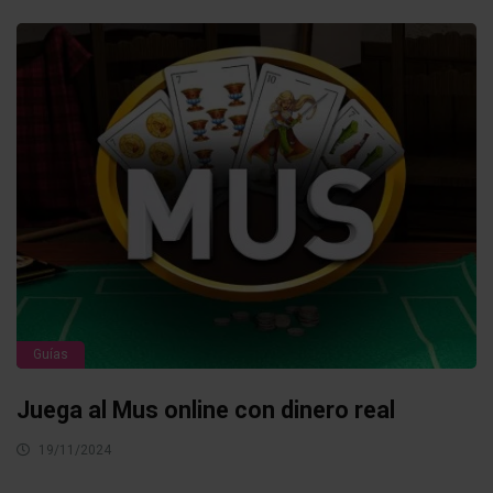
Guías
Juega al Mus online con dinero real
19/11/2024