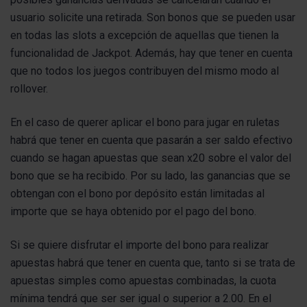
usuario solicite una retirada. Son bonos que se pueden usar
en todas las slots a excepción de aquellas que tienen la
funcionalidad de Jackpot. Además, hay que tener en cuenta
que no todos los juegos contribuyen del mismo modo al
rollover.
En el caso de querer aplicar el bono para jugar en ruletas
habrá que tener en cuenta que pasarán a ser saldo efectivo
cuando se hagan apuestas que sean x20 sobre el valor del
bono que se ha recibido. Por su lado, las ganancias que se
obtengan con el bono por depósito están limitadas al
importe que se haya obtenido por el pago del bono.
Si se quiere disfrutar el importe del bono para realizar
apuestas habrá que tener en cuenta que, tanto si se trata de
apuestas simples como apuestas combinadas, la cuota
mínima tendrá que ser ser igual o superior a 2.00. En el