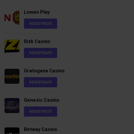
Lowen Play
REGÍSTRATE
Rizk Casino
REGÍSTRATE
Gratogana Casino
REGÍSTRATE
Genesis Casino
REGÍSTRATE
Betway Casino