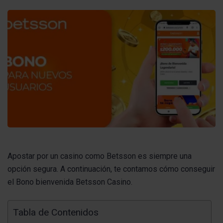
Apostar por un casino como Betsson es siempre una
opción segura. A continuación, te contamos cómo conseguir
el Bono bienvenida Betsson Casino.
Tabla de Contenidos