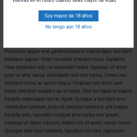
vuelvas en el futuro cuando seas mayor de edad.
Quisque sed risus vehicula, faucibus orci nec, dignissim
elit.
Soy mayor de 18 años
No tengo aún 18 años
General
Phasellus augue erat, pellentesque in massa eget, tincidunt
interdum sapien. Etiam tincidunt interdum risus. Curabitur
vitae imperdiet elit, vel imperdiet tellus. Quisque sit amet
justo et ante varius sollicitudin sed non metus. Donec nec
interdum tortor, ac auctor turpis. Vivamus non dolor sed
turpis interdum sodales eu id turpis. Sed vel ligula at mauris
fringilla malesuada non ac ligula. Quisque a tincidunt eros.
Vestibulum pretium, justo et eleifend hendrerit, elit magna
fringilla ante, convallis volutpat arcu metus non ipsum.
Vivamus at libero lobortis, mattis elit sit amet, rutrum lorem.
Quisque sed risus vehicula, faucibus orci nec, dignissim