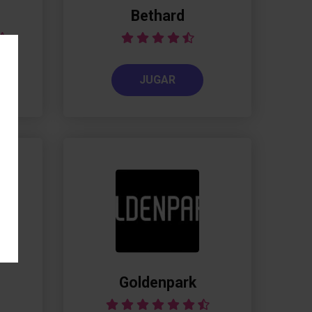
Bethard
JUGAR
Goldenpark