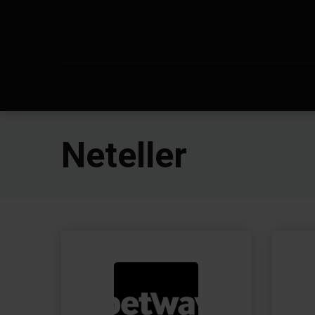
Neteller