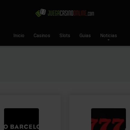
Inicio
Casinos
Slots
Guias
Noticias