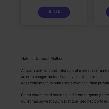
JUGAR
Neteller Deposit Method
Aliquam erat volutpat. Interdum et malesuada fames 
ac eros congue luctus. Fusce vel nisl auctor, iaculis 
eget condimentum purus imperdiet non. Nam pulvinar 
Class aptent taciti sociosqu ad litora torquent per 
dui et massa vestibulum tristique. Sed nec porta ex. 