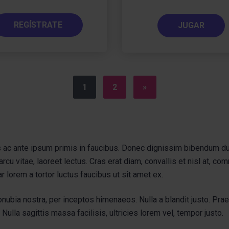
REGÍSTRATE
JUGAR
1
2
»
ac ante ipsum primis in faucibus. Donec dignissim bibendum dui, 
arcu vitae, laoreet lectus. Cras erat diam, convallis et nisl at, c
lorem a tortor luctus faucibus ut sit amet ex.
conubia nostra, per inceptos himenaeos. Nulla a blandit justo. Pra
Nulla sagittis massa facilisis, ultricies lorem vel, tempor justo.