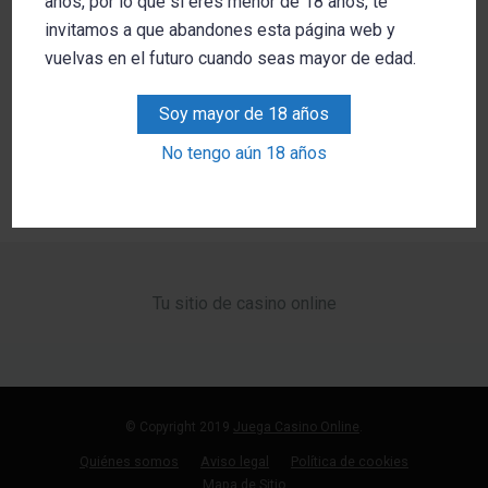
años, por lo que si eres menor de 18 años, te
invitamos a que abandones esta página web y
vuelvas en el futuro cuando seas mayor de edad.
Soy mayor de 18 años
No tengo aún 18 años
Copyright © 2026 Juega Casino Online
Publicidad
Tu sitio de casino online
© Copyright 2019
Juega Casino Online
.
Quiénes somos
Aviso legal
Política de cookies
Mapa de Sitio