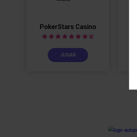
PokerStars Casino
JUGAR