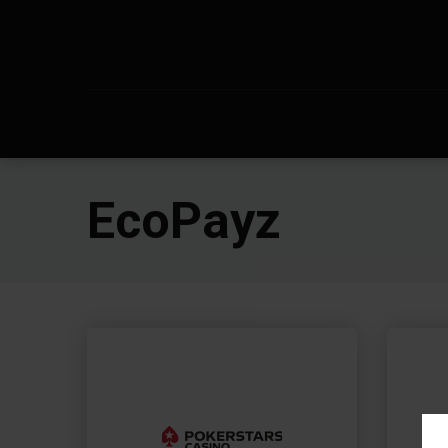
EcoPayz