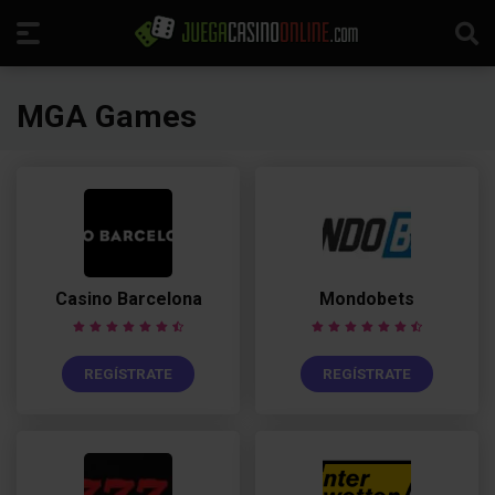
MGA Games
Casino Barcelona
Mondobets
REGÍSTRATE
REGÍSTRATE